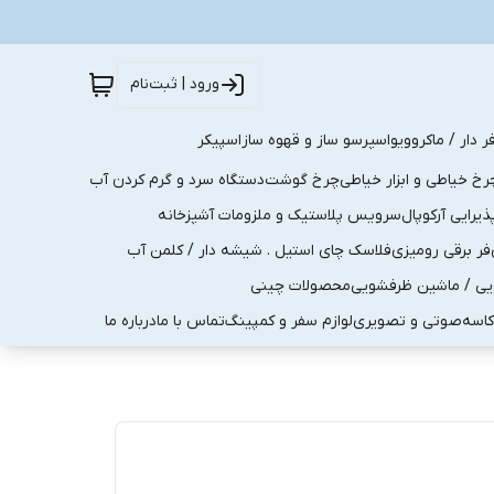
ورود | ثبت‌نام
ر دار / ماکروویو
اسپرسو ساز و قهوه ساز
اسپیکر
رخ خیاطی و ابزار خیاطی
چرخ گوشت
دستگاه سرد و گرم کردن آب
رایی آرکوپال
سرویس پلاستیک و ملزومات آشپزخانه
فر برقی رومیزی
فلاسک چای استیل . شیشه دار / کلمن آب
یی / ماشین ظرفشویی
محصولات چینی
کاسه
صوتی و تصویری
لوازم سفر و کمپینگ
تماس با ما
درباره ما