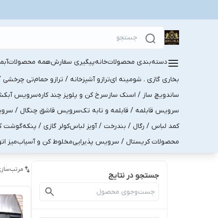
دسته‌بندی محصولات
خانه
پیگیری سفارش
همه محصولات
آبم
بخاری گازی . شومینه ای
ترازو آشپزخانه / ترازو حمام
تی چرخشی / 
ساندویچ ساز / اسنک ساز
سرخ کن و پلوپز چند کاره
سرویس آبکش . 
سرویس قابلمه / قابلمه و تابه تک
سرویس قاشق چنگال / سرویس 
کمد لباس / رگال / بندرخت / آویز لباس
کولر گازی / پنکه
گوشت کو
محصولات کریستال / سرویس پذیرایی
مخلوط کن و آسیاب
میز ات
مرتب‌سازی
جستجو در نتایج