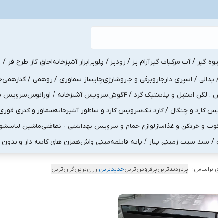
یوه گیر / آب مرکبات گیر
آرام پز / زودپز / پلوپز
ابزار آشپزخانه
اجاق گاز طرح فر / ف
پدالی / اسپری دار
جاروبرقی و جاروشارژی
چایساز سماوری / روهمی / کنارهمی
چ
لگن استیل و پلاستیک گرد / 4گوش
سرویس آشپزخانه / اورانوس
سرویس پذی
کارد و چنگال / کارد تک
سرویس کارد و ساطور آشپرخانه
سماور و کتری قوری
ب و خردکن و غذاساز
لوازم حمام و سرویس بهداشتی - نظافتی
ماشین لباسشو
و / سبد سیب زمینی پیاز / پایه قابلمه
مینی واش
همزن های کاسه دار و بدون 
 براساس:
پربازدیدترین
پرفروش‌ترین
جدیدترین
ارزان‌ترین
گران‌ترین