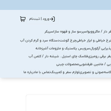
ورود | ثبت‌نام
ر دار / ماکروویو
اسپرسو ساز و قهوه ساز
اسپیکر
رخ خیاطی و ابزار خیاطی
چرخ گوشت
دستگاه سرد و گرم کردن آب
رایی آرکوپال
سرویس پلاستیک و ملزومات آشپزخانه
فر برقی رومیزی
فلاسک چای استیل . شیشه دار / کلمن آب
یی / ماشین ظرفشویی
محصولات چینی
کاسه
صوتی و تصویری
لوازم سفر و کمپینگ
تماس با ما
درباره ما