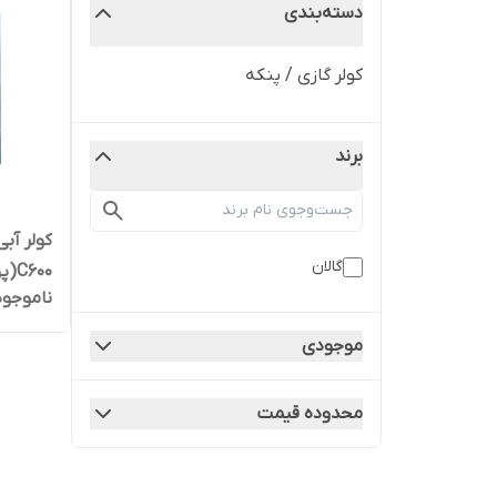
دسته‌بندی
کولر گازی / پنکه
برند
گالان
C600(پوشال)
ناموجود
موجودی
محدوده قیمت