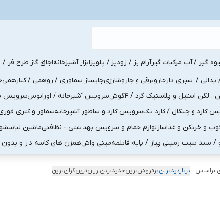
یوه گیر / آب مرکبات گیر
آرام پز / زودپز / پلوپز
ابزار آشپزخانه
اجاق گاز طرح فر / ف
پدالی / اسپری دار
جاروبرقی و جاروشارژی
چایساز سماوری / روهمی / کنارهمی
چ
لگن استیل و پلاستیک گرد / 4گوش
سرویس آشپزخانه / اورانوس
سرویس پذی
کارد و چنگال / کارد تک
سرویس کارد و ساطور آشپرخانه
سماور و کتری قوری
ب و خردکن و غذاساز
لوازم حمام و سرویس بهداشتی - نظافتی
ماشین لباسشو
و / سبد سیب زمینی پیاز / پایه قابلمه
مینی واش
همزن های کاسه دار و بدون 
 براساس:
پربازدیدترین
پرفروش‌ترین
جدیدترین
ارزان‌ترین
گران‌ترین