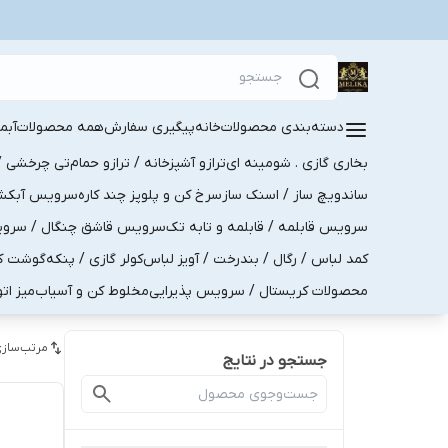
دسته‌بندی محصولات
خانه
پیگیری سفارش
همه محصولات
آبم
بخاری گازی . شومینه ای
ترازو آشپزخانه / ترازو حمام
تی چرخشی / 
ساندویچ ساز / اسنک ساز
سرخ کن و پلوپز چند کاره
سرویس آبکش . 
سرویس قابلمه / قابلمه و تابه تک
سرویس قاشق چنگال / سرویس 
کمد لباس / رگال / بندرخت / آویز لباس
کولر گازی / پنکه
گوشت کو
محصولات کریستال / سرویس پذیرایی
مخلوط کن و آسیاب
میز ات
مرتب‌سازی
جستجو در نتایج