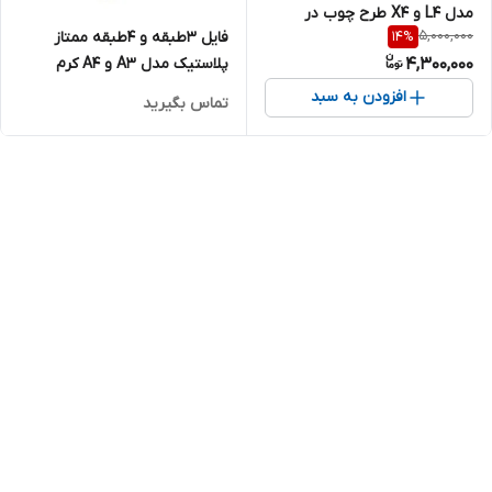
مدل L4 و X4 طرح چوب در
5,000,000
فایل 3طبقه و 4طبقه ممتاز
14
%
رنگبندی متنوع
پلاستیک مدل A3 و A4 کرم
4,300,000
افزودن به سبد
تماس بگیرید