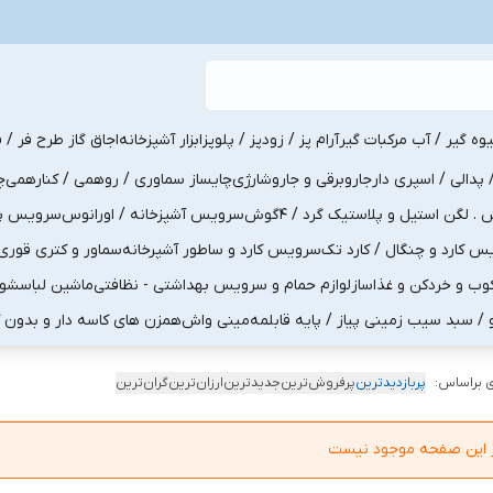
یوه گیر / آب مرکبات گیر
آرام پز / زودپز / پلوپز
ابزار آشپزخانه
اجاق گاز طرح فر / ف
پدالی / اسپری دار
جاروبرقی و جاروشارژی
چایساز سماوری / روهمی / کنارهمی
چ
لگن استیل و پلاستیک گرد / 4گوش
سرویس آشپزخانه / اورانوس
سرویس پذی
کارد و چنگال / کارد تک
سرویس کارد و ساطور آشپرخانه
سماور و کتری قوری
ب و خردکن و غذاساز
لوازم حمام و سرویس بهداشتی - نظافتی
ماشین لباسشو
و / سبد سیب زمینی پیاز / پایه قابلمه
مینی واش
همزن های کاسه دار و بدون 
 براساس:
پربازدیدترین
پرفروش‌ترین
جدیدترین
ارزان‌ترین
گران‌ترین
در این صفحه موجود نیست