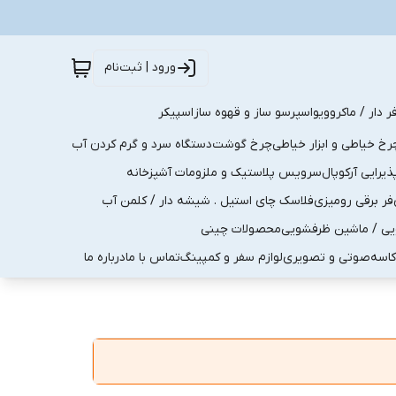
ورود | ثبت‌نام
ر دار / ماکروویو
اسپرسو ساز و قهوه ساز
اسپیکر
رخ خیاطی و ابزار خیاطی
چرخ گوشت
دستگاه سرد و گرم کردن آب
رایی آرکوپال
سرویس پلاستیک و ملزومات آشپزخانه
فر برقی رومیزی
فلاسک چای استیل . شیشه دار / کلمن آب
یی / ماشین ظرفشویی
محصولات چینی
کاسه
صوتی و تصویری
لوازم سفر و کمپینگ
تماس با ما
درباره ما