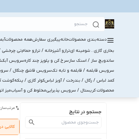
دسته‌بندی محصولات
خانه
پیگیری سفارش
همه محصولات
آبم
بخاری گازی . شومینه ای
ترازو آشپزخانه / ترازو حمام
تی چرخشی / 
ساندویچ ساز / اسنک ساز
سرخ کن و پلوپز چند کاره
سرویس آبکش . 
سرویس قابلمه / قابلمه و تابه تک
سرویس قاشق چنگال / سرویس 
کمد لباس / رگال / بندرخت / آویز لباس
کولر گازی / پنکه
گوشت کو
محصولات کریستال / سرویس پذیرایی
مخلوط کن و آسیاب
میز ات
مرتب‌سازی
جستجو در نتایج
کالایی 