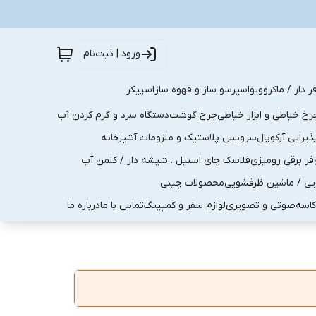
ورود | ثبت‌نام
ر دار / ماکروویو
اسپرسو ساز و قهوه ساز
اسپیکر
رخ خیاطی و ابزار خیاطی
چرخ گوشت
دستگاه سرد و گرم کردن آب
رایی آرکوپال
سرویس پلاستیک و ملزومات آشپزخانه
فر برقی رومیزی
فلاسک چای استیل . شیشه دار / کلمن آب
یی / ماشین ظرفشویی
محصولات چینی
کاسه
صوتی و تصویری
لوازم سفر و کمپینگ
تماس با ما
درباره ما