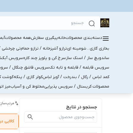
دسته‌بندی محصولات
خانه
پیگیری سفارش
همه محصولات
آبم
بخاری گازی . شومینه ای
ترازو آشپزخانه / ترازو حمام
تی چرخشی / 
ساندویچ ساز / اسنک ساز
سرخ کن و پلوپز چند کاره
سرویس آبکش . 
سرویس قابلمه / قابلمه و تابه تک
سرویس قاشق چنگال / سرویس 
کمد لباس / رگال / بندرخت / آویز لباس
کولر گازی / پنکه
گوشت کو
محصولات کریستال / سرویس پذیرایی
مخلوط کن و آسیاب
میز ات
مرتب‌سازی
جستجو در نتایج
کالایی 