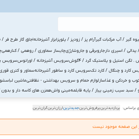
یوه گیر / آب مرکبات گیر
آرام پز / زودپز / پلوپز
ابزار آشپزخانه
اجاق گاز طرح فر / ف
پدالی / اسپری دار
جاروبرقی و جاروشارژی
چایساز سماوری / روهمی / کنارهمی
چ
لگن استیل و پلاستیک گرد / 4گوش
سرویس آشپزخانه / اورانوس
سرویس پذی
کارد و چنگال / کارد تک
سرویس کارد و ساطور آشپرخانه
سماور و کتری قوری
ب و خردکن و غذاساز
لوازم حمام و سرویس بهداشتی - نظافتی
ماشین لباسشو
و / سبد سیب زمینی پیاز / پایه قابلمه
مینی واش
همزن های کاسه دار و بدون 
 براساس:
پربازدیدترین
پرفروش‌ترین
جدیدترین
ارزان‌ترین
گران‌ترین
در این صفحه موجود نیست