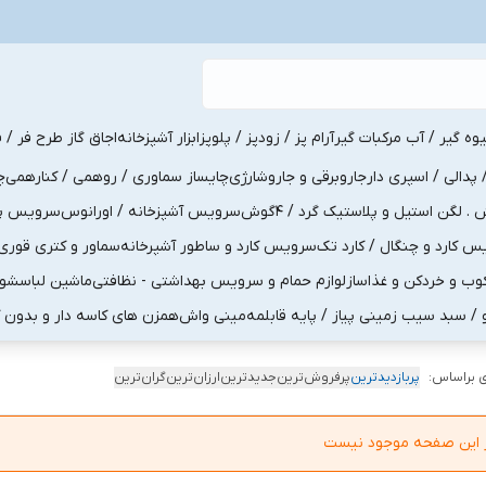
یوه گیر / آب مرکبات گیر
آرام پز / زودپز / پلوپز
ابزار آشپزخانه
اجاق گاز طرح فر / ف
پدالی / اسپری دار
جاروبرقی و جاروشارژی
چایساز سماوری / روهمی / کنارهمی
چ
لگن استیل و پلاستیک گرد / 4گوش
سرویس آشپزخانه / اورانوس
سرویس پذی
کارد و چنگال / کارد تک
سرویس کارد و ساطور آشپرخانه
سماور و کتری قوری
ب و خردکن و غذاساز
لوازم حمام و سرویس بهداشتی - نظافتی
ماشین لباسشو
و / سبد سیب زمینی پیاز / پایه قابلمه
مینی واش
همزن های کاسه دار و بدون 
 براساس:
پربازدیدترین
پرفروش‌ترین
جدیدترین
ارزان‌ترین
گران‌ترین
در این صفحه موجود نیست