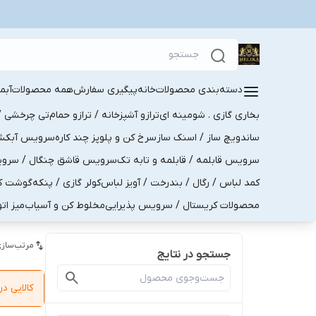
دسته‌بندی محصولات
خانه
پیگیری سفارش
همه محصولات
آبم
بخاری گازی . شومینه ای
ترازو آشپزخانه / ترازو حمام
تی چرخشی / 
ساندویچ ساز / اسنک ساز
سرخ کن و پلوپز چند کاره
سرویس آبکش . 
سرویس قابلمه / قابلمه و تابه تک
سرویس قاشق چنگال / سرویس 
کمد لباس / رگال / بندرخت / آویز لباس
کولر گازی / پنکه
گوشت کو
محصولات کریستال / سرویس پذیرایی
مخلوط کن و آسیاب
میز ات
مرتب‌سازی
جستجو در نتایج
کالایی 