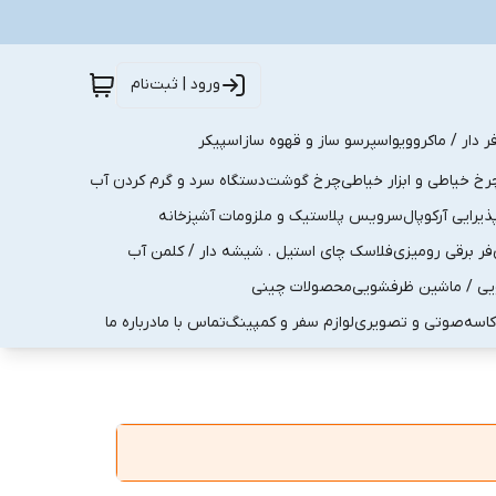
ورود | ثبت‌نام
ر دار / ماکروویو
اسپرسو ساز و قهوه ساز
اسپیکر
رخ خیاطی و ابزار خیاطی
چرخ گوشت
دستگاه سرد و گرم کردن آب
رایی آرکوپال
سرویس پلاستیک و ملزومات آشپزخانه
فر برقی رومیزی
فلاسک چای استیل . شیشه دار / کلمن آب
یی / ماشین ظرفشویی
محصولات چینی
کاسه
صوتی و تصویری
لوازم سفر و کمپینگ
تماس با ما
درباره ما