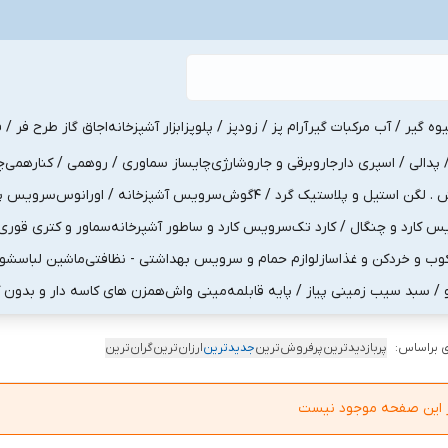
یوه گیر / آب مرکبات گیر
آرام پز / زودپز / پلوپز
ابزار آشپزخانه
اجاق گاز طرح فر / ف
پدالی / اسپری دار
جاروبرقی و جاروشارژی
چایساز سماوری / روهمی / کنارهمی
چ
لگن استیل و پلاستیک گرد / 4گوش
سرویس آشپزخانه / اورانوس
سرویس پذی
کارد و چنگال / کارد تک
سرویس کارد و ساطور آشپرخانه
سماور و کتری قوری
ب و خردکن و غذاساز
لوازم حمام و سرویس بهداشتی - نظافتی
ماشین لباسشو
و / سبد سیب زمینی پیاز / پایه قابلمه
مینی واش
همزن های کاسه دار و بدون 
 براساس:
پربازدیدترین
پرفروش‌ترین
جدیدترین
ارزان‌ترین
گران‌ترین
در این صفحه موجود نیست