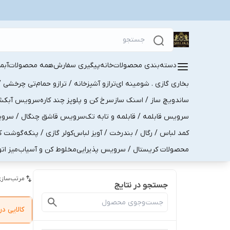
دسته‌بندی محصولات
خانه
پیگیری سفارش
همه محصولات
آبم
بخاری گازی . شومینه ای
ترازو آشپزخانه / ترازو حمام
تی چرخشی / 
ساندویچ ساز / اسنک ساز
سرخ کن و پلوپز چند کاره
سرویس آبکش . 
سرویس قابلمه / قابلمه و تابه تک
سرویس قاشق چنگال / سرویس 
کمد لباس / رگال / بندرخت / آویز لباس
کولر گازی / پنکه
گوشت کو
محصولات کریستال / سرویس پذیرایی
مخلوط کن و آسیاب
میز ات
مرتب‌سازی
جستجو در نتایج
کالایی 