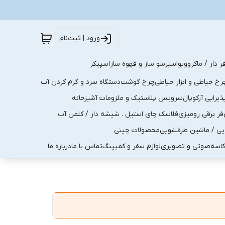
ورود | ثبت‌نام
ر دار / ماکروویو
اسپرسو ساز و قهوه ساز
اسپیکر
رخ خیاطی و ابزار خیاطی
چرخ گوشت
دستگاه سرد و گرم کردن آب
رایی آرکوپال
سرویس پلاستیک و ملزومات آشپزخانه
فر برقی رومیزی
فلاسک چای استیل . شیشه دار / کلمن آب
یی / ماشین ظرفشویی
محصولات چینی
کاسه
صوتی و تصویری
لوازم سفر و کمپینگ
تماس با ما
درباره ما