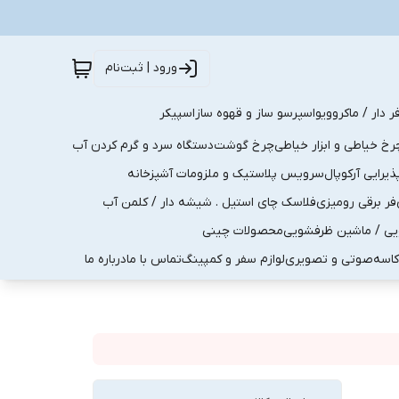
ورود | ثبت‌نام
ر دار / ماکروویو
اسپرسو ساز و قهوه ساز
اسپیکر
رخ خیاطی و ابزار خیاطی
چرخ گوشت
دستگاه سرد و گرم کردن آب
رایی آرکوپال
سرویس پلاستیک و ملزومات آشپزخانه
فر برقی رومیزی
فلاسک چای استیل . شیشه دار / کلمن آب
یی / ماشین ظرفشویی
محصولات چینی
کاسه
صوتی و تصویری
لوازم سفر و کمپینگ
تماس با ما
درباره ما