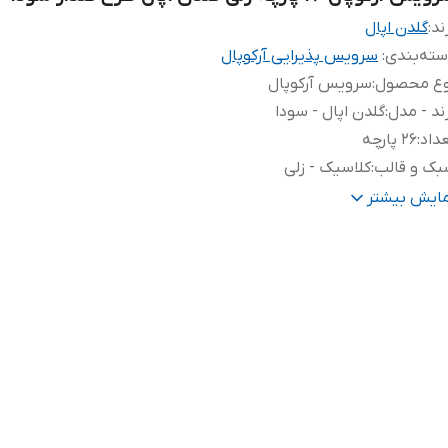
ند:
گلدن اپال
ته‌بندی
:
سرویس پذیرایی آرکوپال
وع محصول
:
سرویس آرکوپال
ند - مدل
:
گلدن اپال - سودا
داد
:
26 پارچه
بک و قالب
:
کلاسیک - زلی
رح
:
عسلی - فیروزه ای
مایش بیشتر
کانات و قابلیت‌ها
:
قابل استفاده در ماشین ظرفشویی و ماکروویو