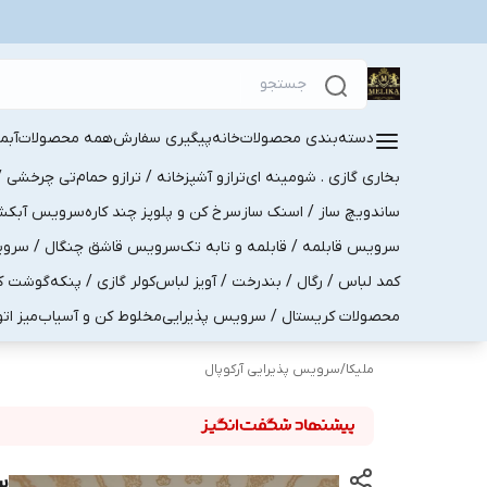
دسته‌بندی محصولات
خانه
پیگیری سفارش
همه محصولات
آبم
بخاری گازی . شومینه ای
ترازو آشپزخانه / ترازو حمام
تی چرخشی / 
ساندویچ ساز / اسنک ساز
سرخ کن و پلوپز چند کاره
سرویس آبکش . 
سرویس قابلمه / قابلمه و تابه تک
سرویس قاشق چنگال / سرویس 
کمد لباس / رگال / بندرخت / آویز لباس
کولر گازی / پنکه
گوشت کو
محصولات کریستال / سرویس پذیرایی
مخلوط کن و آسیاب
میز ات
ملیکا
/
سرویس پذیرایی آرکوپال
سروی