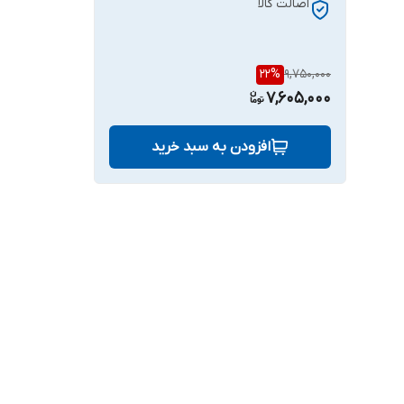
اصالت کالا
22
%
9,750,000
7,605,000
افزودن به سبد خرید