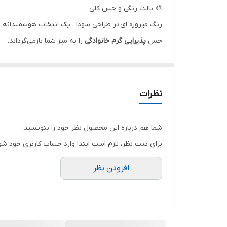
🎨 پالت رنگی و حس کلی
امکانات و قابلیت‌ها
رنگ فیروزه ای در طراحی سودا ، یک انتخاب هوشمندانه 
حس
پذیرایی گرم خانوادگی
را به میز شما بازمی‌گرداند.
💎 محتویات سرویس ۲۶ پارچه (محتویات سلطنتی):
در اینجا، هر قطعه نقش یک عضو دربار را بازی می‌کند تا
شش عدد «بشقاب پلوخوری باشکوه»
: با قطر مناس
نظرات
شش عدد «بشقاب خورشت‌خوری عمیق با لبه تزئینی
شش عدد «بشقاب میوه‌خوری یا نان»
: برای سرو نان،
شما هم درباره این محصول نظر خود را بنویسید.
شش عدد «کاست ماست یا کاسه مخصوص چاشنی»
برای ثبت نظر، لازم است ابتدا وارد حساب کاربری خود شو
یک عدد «دیس اصلی سرو، شاهکار کوئین»
: این دیس
افزودن نظر
یک عدد «کاسه سالاد بزرگ با طرح یکپارچه»
: برای سر
🛡️ دوام و ساختار (قدرت پشت زیبایی)
اگرچه طرح سودا بسیار ظریف و اشرافی به نظر می‌رسد، ا
نگرانی از یک غذای بسیار داغ به آن انتقال دهید. این 