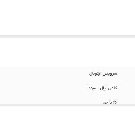
سرویس آرکوپال
گلدن اپال - سودا
26 پارچه
کلاسیک - زلی
عسلی - فیروزه ای