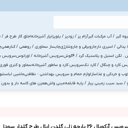
یوه گیر / آب مرکبات گیر
آرام پز / زودپز / پلوپز
ابزار آشپزخانه
اجاق گاز طرح فر / ف
پدالی / اسپری دار
جاروبرقی و جاروشارژی
چایساز سماوری / روهمی / کنارهمی
چ
لگن استیل و پلاستیک گرد / 4گوش
سرویس آشپزخانه / اورانوس
سرویس پذی
کارد و چنگال / کارد تک
سرویس کارد و ساطور آشپرخانه
سماور و کتری قوری
ب و خردکن و غذاساز
لوازم حمام و سرویس بهداشتی - نظافتی
ماشین لباسشو
و / سبد سیب زمینی پیاز / پایه قابلمه
مینی واش
همزن های کاسه دار و بدون 
س آرکوپال 26 پارچه زلی گلدن اپال طرح گلدار سودا