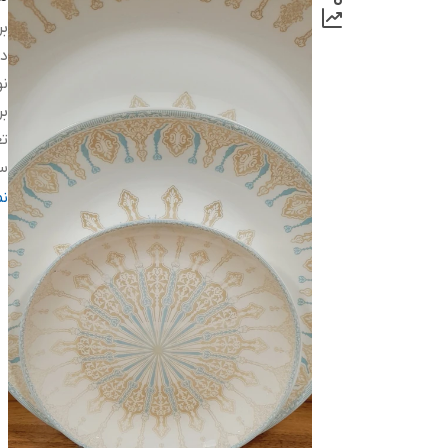
بر
دس
ن
بر
تع
س
ط
ن
ام