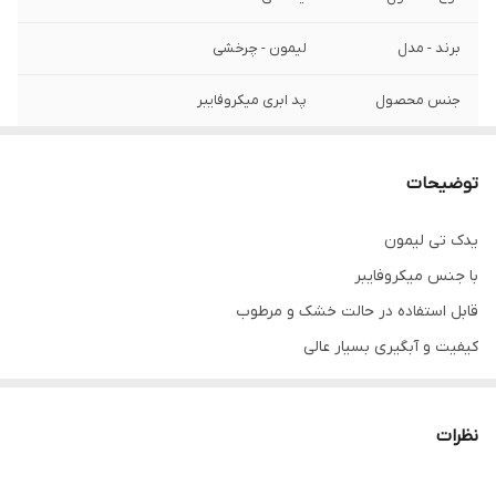
برند - مدل
لیمون - چرخشی
جنس محصول
پد ابری میکروفایبر
قابل استفاده
در حالت خشک و مرطوب
توضیحات
کیفیت
بسیار عالی با آبگیری سریع و کامل
یدک تی لیمون
مناسب برای
انواع تی های پدالی . چرخشی . معمولی
با جنس میکروفایبر
قابل استفاده در حالت خشک و مرطوب
کیفیت و آبگیری بسیار عالی
مناسب برای انواع تی پدالی لیمون . انواع تی چرخشی لیمون . انواع تی
های سطلی متفاوت
نظرات