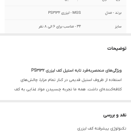
برند - مدل
MGS - لیزری PS3132
سایز
32 - مناسب برای 6 الی 8 نفر
جنس بدنه
استیل
توضیحات
جنس داخل
لیزری با پوشش نچسب
درب
پیرکس با نوار سیلیکونی
ویژگی‌های منحصربه‌فرد تابه استیل کف لیزری PS3132
استفاده از ظروف استیل قدیمی در کنار تمام مزایا، چالش‌های
کلافه‌کننده‌ای داشت. همه ما تجربه چسبیدن مواد غذایی به کف
ماهیتابه، سوختن بخشی از غذا به دلیل توزیع نامتوازن حرارت و
دشواری در شست‌وشوی لکه‌های سرسخت را داشته‌ایم. این
نقد و بررسی
چالش‌ها باعث می‌شد بسیاری از کاربران علی‌رغم میل باطنی، از این
ظروف استفاده نکنند. اما
تکنولوژی پیشرفته کف لیزری