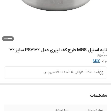
تابه استیل MGS طرح کف لیزری مدل PS3132 سایز 32
PS3132
برند:
MGS
اصالت کالا - گارانتی 18 ماهه MGS سرویس
مشخصات
نوع محصول
تابه استیل