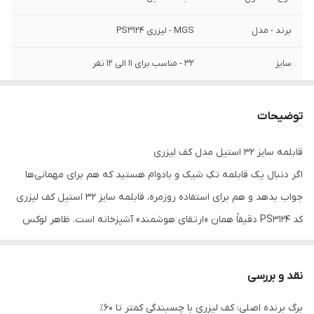
برند - مدل
MGS - لیزری PS3124
سایز
32 - مناسب برای 11 الی 12 نفر
جنس بدنه
استیل
توضیحات
جنس داخل
لیزری با پوشش نچسب
قابلمه سایز ۳۲ استیل مدل کف لیزری
درب
پیرکس با نوار سیلیکونی
اگر دنبال یک قابلمه تکِ شیک و بادوام هستید که هم برای مهمانی‌ها 
جواب بدهد و هم برای استفاده روزمره، قابلمه سایز 32 استیل کف لیزری 
کد PS3124 دقیقاً همان «ارتقای هوشمند» آشپزخانه است. ظاهر لوکس 
استیل، حس حرفه‌ای آشپزی می‌دهد و ابعاد ۳۲ برای پخت غذاهای حجیم، 
خورشت‌های جاافتاده و برنج مهمانی ایده‌آل است.
نقد و بررسی
برگ برنده اصلی: کف لیزری با چسبندگی کمتر تا ۶۰٪