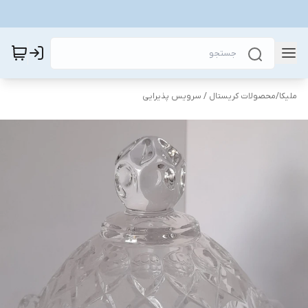
ملیکا
/
محصولات کریستال / سرویس پذیرایی