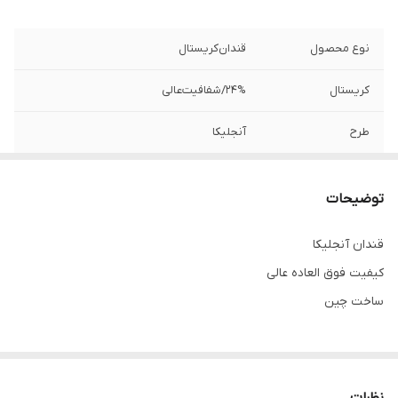
نوع محصول
قندان‌کریستال
کریستال
۲۴%/شفافیت‌عالی
طرح
آنجلیکا
ساخت
چین
توضیحات
برند
استارمکس
قندان آنجلیکا
کیفیت فوق العاده عالی
ساخت چین