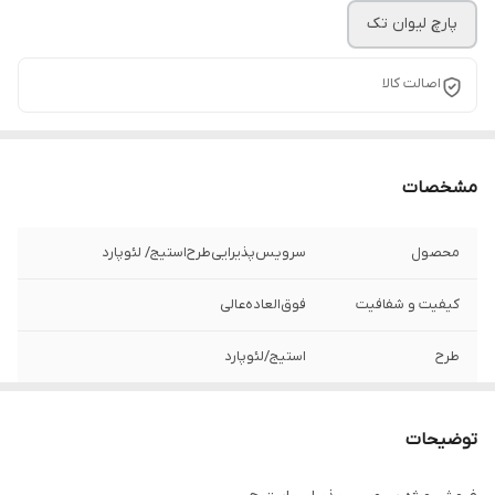
پارچ لیوان تک
اصالت کالا
مشخصات
محصول
سرویس‌پذیرایی‌طرح‌استیج‌/ لئوپارد
کیفیت و شفافیت
فوق‌العاده‌عالی
طرح
استیج‌/‌لئوپارد
برند
روگاسکا
توضیحات
جنس
کریستال