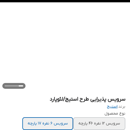
سرویس پذیرایی طرح استیج/لئوپارد
برند:
استیج
نوع محصول
سرویس 12 نفره 46 پارچه
سرویس 6 نفره 17 پارچه