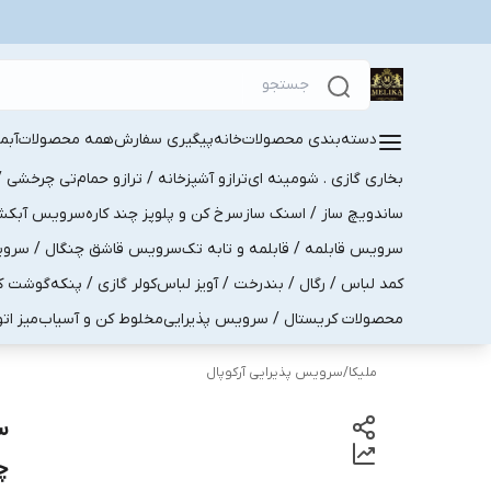
دسته‌بندی محصولات
خانه
پیگیری سفارش
همه محصولات
آبم
بخاری گازی . شومینه ای
ترازو آشپزخانه / ترازو حمام
تی چرخشی / 
ساندویچ ساز / اسنک ساز
سرخ کن و پلوپز چند کاره
سرویس آبکش . 
سرویس قابلمه / قابلمه و تابه تک
سرویس قاشق چنگال / سرویس 
کمد لباس / رگال / بندرخت / آویز لباس
کولر گازی / پنکه
گوشت کو
محصولات کریستال / سرویس پذیرایی
مخلوط کن و آسیاب
میز ات
ملیکا
/
سرویس پذیرایی آرکوپال
چ