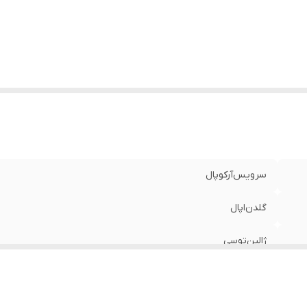
سرویس‌آرکوپال
گلدن‌اپال
ژالین‌توسی
بن‌چاینا
طلایی