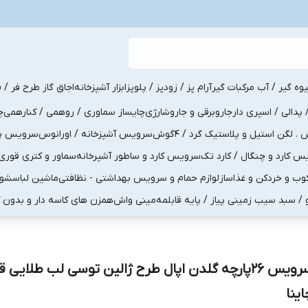
یوه گیر / آب مرکبات گیر
آرام پز / زودپز / پلوپز
ابزار آشپزخانه
اجاق گاز طرح فر / ف
پدالی / اسپری دار
جاروبرقی و جاروشارژی
چایساز سماوری / روهمی / کنارهمی
چ
لگن استیل و پلاستیک گرد / 4گوش
سرویس آشپزخانه / اورانوس
سرویس پذی
کارد و چنگال / کارد تک
سرویس کارد و ساطور آشپرخانه
سماور و کتری قوری
ب و خردکن و غذاساز
لوازم حمام و سرویس بهداشتی - نظافتی
ماشین لباسشو
و / سبد سیب زمینی پیاز / پایه قابلمه
مینی واش
همزن های کاسه دار و بدون 
سرویس 26پارچه گلدن اپال طرح ژالین توسی لب طلایی 
اینا