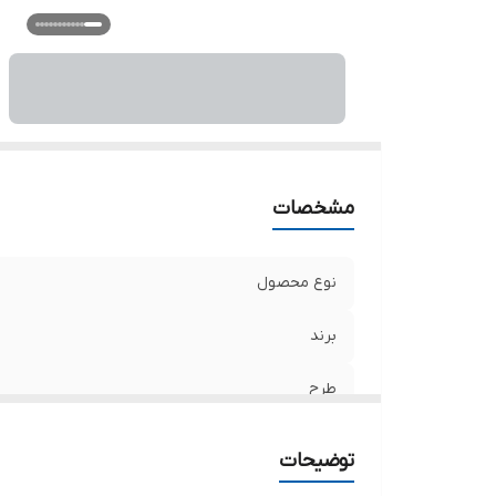
مشخصات
نوع محصول
برند
طرح
قالب
توضیحات
لب