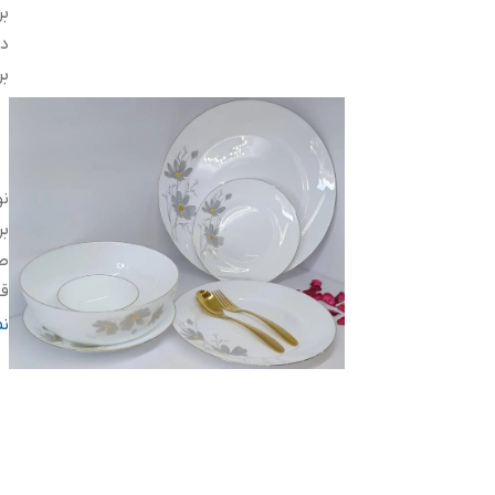
بر
دس
بر
ن
بر
ط
ق
ل
ن
تع
ت
دا