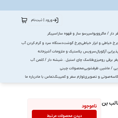
ورود | ثبت‌نام
ر دار / ماکروویو
اسپرسو ساز و قهوه ساز
اسپیکر
رخ خیاطی و ابزار خیاطی
چرخ گوشت
دستگاه سرد و گرم کردن آب
رایی آرکوپال
سرویس پلاستیک و ملزومات آشپزخانه
فر برقی رومیزی
فلاسک چای استیل . شیشه دار / کلمن آب
یی / ماشین ظرفشویی
محصولات چینی
کاسه
صوتی و تصویری
لوازم سفر و کمپینگ
تماس با ما
درباره ما
قالب بن
ناموجود
دیدن محصولات مرتبط