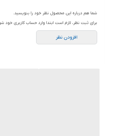
در ضمن مبلغ خرید شما که بالای 7/000/000 تومان شد ارسال رایگان است.
شما هم درباره این محصول نظر خود را بنویسید.
اگر خرید شما بالای 7/000/000 تومان شد و شما هنگام خرید مبلغی به عنوان هزینه پست پرداخت کردید فروشگاه بعد از ثبت سفارش شما هزینه را به شما باز می‌گرداند.
برای ثبت نظر، لازم است ابتدا وارد حساب کاربری خود شو
افزودن نظر