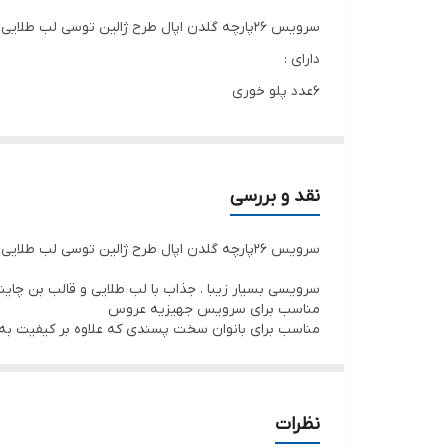
سرویس 26پارچه گلدن اپال طرح ژالین توسی لب طلایی قالب بن چاینا
تعداد
دارای :
6عدد پلو خوری
تحت لیسانس
6عدد میوه خوری
دارای
6عدد خورشت خوری
6عدد پیاله
نقد و بررسی
1عدد دیس
سرویس 26پارچه گلدن اپال طرح ژالین توسی لب طلایی قالب بن چاینا با کیفیت و ماندگاری فوق العاده عالی در فروشگاه ملیکا موجود شد.
1عدد کاسه سالاد
قابل شست و شو در ماشین ظرفشویی
سرویسی بسیار زیبا . جذاب با لب طلایی و قالب بن چاین
مناسب برای سرویس جهیزیه عروس
قابل استفاده در ماکروویو
مناسب برای بانوان سخت پسندی که علاوه بر کیفیت به
با کیفیت و شفافیت فوق‌العاده‌عالی
دوستان عزیز لطفا توجه کنید :
نظرات
این سرویس آرکوپال چون یک محصول شکستنی می باشد با