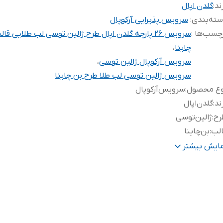
ند:
گلدن اپال
ته‌بندی
:
سرویس پذیرایی آرکوپال
چسب‌ها :
سرویس ۲۶ پارچه گلدن اپال طرح ژالین توسی لب طلایی قا
چاینا
،
سرویس آرکوپال ژالین توسی
،
سرویس ژالین توسی لب طلا طرح بن چاینا
وع محصول
:
سرویس‌آرکوپال
ند
:
گلدن‌اپال
رح
:
ژالین‌توسی
الب
:
بن‌چاینا
ب
:
طلایی
مایش بیشتر
داد
:
۲۶پارچه
حت لیسانس
:
فرانسه/‌پشت‌محصول‌ثبت‌شده‌است.
رای
:
پلو‌خوری/میوه‌خوری/‌خورشت‌خوری‌/‌پیاله/‌دیس‌/‌کاسه‌سالاد