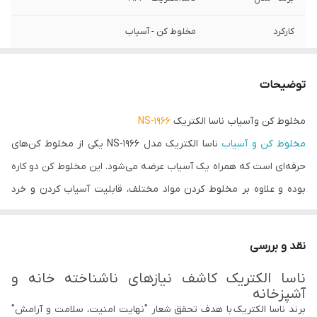
کارکرد
مخلوط کن - آسیاب
محدوده توان
300 الی 800 وات
مصرفی
توضیحات
عملکرد پالس
✔
مخلوط کن و آسیاب ناسا الکتریک
NS-1966
مخلوط کن و آسیاب
ناسا الکتریک مدل NS-1966 یکی از مخلوط کن‌های
مشخصات مخلوط
✔ - 1.5 لیتر - شیشه نشکن
کن
حرفه‌ای است که همراه یک آسیاب عرضه می‌شود. این مخلوط کن دو کاره
بوده و علاوه بر مخلوط کردن مواد مختلف، قابلیت آسیاب کردن و خرد
مشخصات آسیاب
✔ - 0.5لیتر - شیشه نشکن - تیغه 2پر استیل
ضد زنگ با روکش تیتانیوم
کردن را نیز دارد. بدنه‌ای که برای این محصول در نظر گرفته شده از جنس
استیل ضد زنگ بوده و در کنار مقاومت بالا، زیبایی خاصی هم به محصول
قابلیت تنظیم
✔ - 2 سرعته
نقد و بررسی
بخشیده است. موتوری که در این مخلوط کن استفاده شده قابلیت
سرعت
ناسا الکتریک کاشف نیازهای ناشناخته خانه و
محافظت در برابر گرما و دمای بیش از حد را دارد، این ویژگی باعث شده تا
آشپزخانه
پارچ مدرج
✔
در صورت وارد آمدن گرمای زیاد به موتور، آسیبی به مخلوط کن وارد
برند ناسا الکتریک با هدف تحقق شعار "نهایت امنیت، سلامت و آرامش"