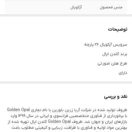
جنس محصول
آرکوپال
امکانات و قابلیت‌ها
قابل استفاده در ماشین ظرفشویی و ماکروویو
توضیحات
دارای
پلوخوری/خورشت خوری/ پيش دستی/کاسه
ماست/کاسه سالاد/ دیس
سرویس آرکوپال ۲۶ پارچه
برند گلدن اپال
کیفیت
فوق‌العاده‌عالی
طرح هلن صورتی
دارای
پلوخوری 6عدد
خورشت خوری6 عدد
نقد و بررسی
میوه خوری 6عدد
ظروف تولید شده در شرکت آریا زرین بلورین با نام تجاری Golden Opal
کاسه ماست 6عدد
با برخورداری از فناوری متخصصین فرانسوی و ایرانی در سال ۱۳۹۹ وارد
کاسه سالاد 1عدد
بازارهای ایران و جهان شد. ظروف Golden Opal گلدن اپال تهیه شده از
بهترین مواد اولیه و فناوری با ظرافت، زیبایی و کیفیتی مطلوب باعث
دیس 1عدد