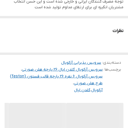
توجه مصرف کنندگان ایرانی و خارجی شده است و این حسن انتخاب
قطر:
مشتریان انگیزه ای برای ارتقای مداوم تولید شده است
دیس بزرگ: 32
پلوخوری: 25
نظرات
خورش خوری: 21
پیش دستی: 20
کاسه سالاد: 23*9
پیاله: 12*5
دسته‌بندی
:
سرویس پذیرایی آرکوپال
برچسب‌ها :
سرویس آرکوپال گلدن اپال ۲۶ پارچه هلن صورتی
،
قابل استفاده در ماکروویو و ماشین ظرفشویی
سرویس آرکوپال ۶ نفره ۲۶ پارچه قالب فستون (feston)
طرح هلن صورتی
،
آرکوپال
،
گلدن اپال