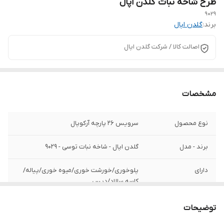
طرح شاخه نبات گلدن اپال
۹۰۲۹
برند:
گلدن اپال
اصالت کالا / شرکت گلدن اپال
مشخصات
نوع محصول
سرویس ۲۶ پارچه آرکوپال
برند - مدل
گلدن اپال - شاخه نبات توسی - ۹۰۲۹
دارای
پلوخوری/خورشت خوری/میوه خوری/پیاله/
کاسه سالاد/دیس
سبک و قالب
مدرن / دیوالی
توضیحات