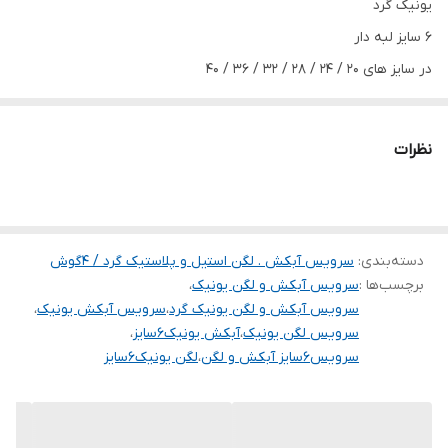
یونیک گرد
۶ سایز لبه دار
در سایز های ۲۰ / ۲۴ / ۲۸ / ۳۲ / ۳۶ / ۴۰
استیل ضد زنگ
بسیار با کیفیت و کارآمد
نظرات
هم می‌توانید آبکش ۶ سایز سفارش دهید
هم لگن ۶ سایز
هم آبکش و لگن ۶ سایز
دسته‌بندی
:
سرویس آبکش . لگن استیل و پلاستیک گرد / 4گوش
لطفا هنگام ثبت سفارش دقت لازم را بفرمایید و گزینه مد نظر را به
برچسب‌ها :
سرویس آبکش و لگن یونیک
،
درستی انتخاب نمایید.
سرویس آبکش و لگن یونیک گرد
،
سرویس آبکش یونیک
،
سرویس لگن یونیک
،
آبکش یونیک۶سایز
،
سرویس۶سایز آبکش و لگن
،
لگن یونیک۶سایز