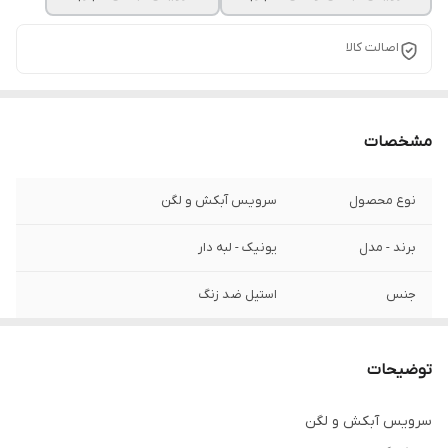
اصالت کالا
مشخصات
نوع محصول
سرویس آبکش و لگن
برند - مدل
یونیک - لبه دار
جنس
استیل ضد زنگ
در سایزهای
۲۰ / ۲۴ / ۲۸ / ۳۲ / ۳۶ / ۴۰
توضیحات
سرویس آبکش و لگن