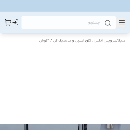
ملیکا
/
سرویس آبکش . لگن استیل و پلاستیک گرد / 4گوش