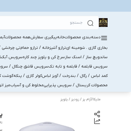
دسته‌بندی محصولات
خانه
پیگیری سفارش
همه محصولات
آبم
بخاری گازی . شومینه ای
ترازو آشپزخانه / ترازو حمام
تی چرخشی / 
ساندویچ ساز / اسنک ساز
سرخ کن و پلوپز چند کاره
سرویس آبکش . 
سرویس قابلمه / قابلمه و تابه تک
سرویس قاشق چنگال / سرویس 
کمد لباس / رگال / بندرخت / آویز لباس
کولر گازی / پنکه
گوشت کو
محصولات کریستال / سرویس پذیرایی
مخلوط کن و آسیاب
میز ات
ملیکا
/
آرام پز / زودپز / پلوپز
پل
81
بر