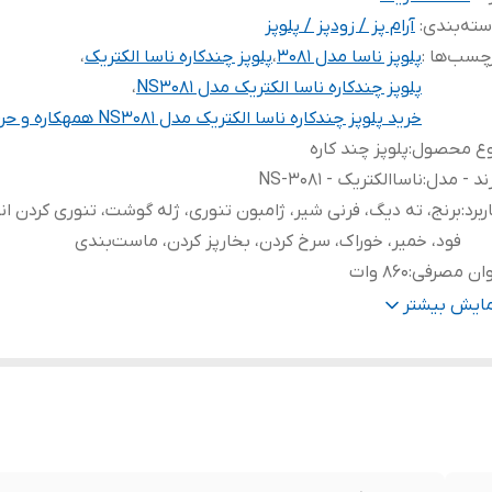
ته‌بندی
:
آرام پز / زودپز / پلوپز
چسب‌ها :
پلوپز ناسا مدل ۳۰۸۱
،
پلوپز چندکاره ناسا الکتریک
،
پلوپز چندکاره ناسا الکتریک مدل NS3081
،
خرید پلوپز چندکاره ناسا الکتریک مدل NS3081 همهکاره و حرفهای
وع محصول
:
پلوپز چند کاره
ند - مدل
:
ناساالکتریک - NS-3081
ربرد
:
برنج، ته دیگ، فرنی شیر، ژامبون تنوری، ژله گوشت، تنوری کردن ا
فود، خمیر، خوراک، سرخ کردن، بخارپز کردن، ماست‌بندی
وان مصرفی
:
۸۶۰ وات
تاژ برق ورودی
:
۲۲۰-۲۴۰v
مایش بیشتر
رکانس
:
50/60HZ
ستم حفاظت در برابر نوسانات برق
:
✅️
بلیت تنظیم زمان پخت
:
✅️
وع صفحه
:
LCD
اموش شدن خودکار
:
✅️
نه مدرج
:
✅️