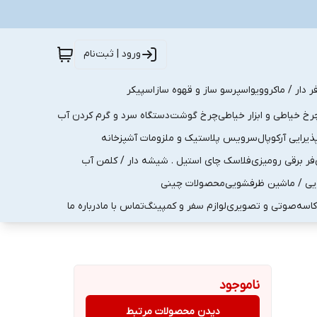
ورود | ثبت‌نام
ر دار / ماکروویو
اسپرسو ساز و قهوه ساز
اسپیکر
رخ خیاطی و ابزار خیاطی
چرخ گوشت
دستگاه سرد و گرم کردن آب
رایی آرکوپال
سرویس پلاستیک و ملزومات آشپزخانه
فر برقی رومیزی
فلاسک چای استیل . شیشه دار / کلمن آب
یی / ماشین ظرفشویی
محصولات چینی
کاسه
صوتی و تصویری
لوازم سفر و کمپینگ
تماس با ما
درباره ما
ناموجود
دیدن محصولات مرتبط