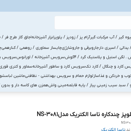
یوه گیر / آب مرکبات گیر
آرام پز / زودپز / پلوپز
ابزار آشپزخانه
اجاق گاز طرح فر / ف
پدالی / اسپری دار
جاروبرقی و جاروشارژی
چایساز سماوری / روهمی / کنارهمی
چ
لگن استیل و پلاستیک گرد / 4گوش
سرویس آشپزخانه / اورانوس
سرویس پذی
کارد و چنگال / کارد تک
سرویس کارد و ساطور آشپرخانه
سماور و کتری قوری
ب و خردکن و غذاساز
لوازم حمام و سرویس بهداشتی - نظافتی
ماشین لباسشو
و / سبد سیب زمینی پیاز / پایه قابلمه
مینی واش
همزن های کاسه دار و بدون 
وپز چندکاره ناسا الکتریک مدلNS-3081
NS-30
ند:
ناسا الکتریک