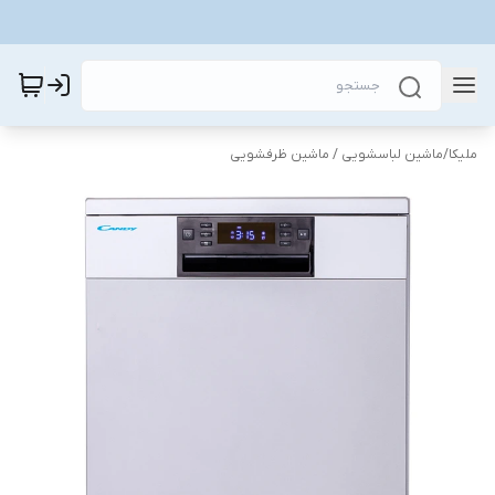
ملیکا
/
ماشین لباسشویی / ماشین ظرفشویی