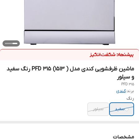
ماشین ظرفشویی کندی مدل PFD 315 (1513 ) رنگ سفید
و سیلور
PFD 315
برند:
کندی
رنگ
سفید
سیلور
مشخصات