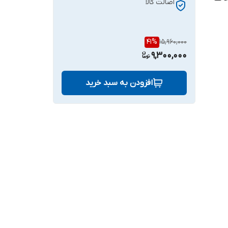
اصالت کالا
41
%
15,960,000
9,300,000
افزودن به سبد خرید
.. بدون