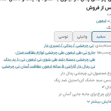
س از فروش
20
ند:
لیمون
نگ
سفید
وانیلی
توسی
ته‌بندی
:
تی چرخشی / پدالی / اسپری دار
چسب‌ها :
جارو تی
،
طی لیمون
،
طی چرخشی
،
لوازم نظافت منزل
،
طی چرخشی دسته بلند
،
طی شوی
،
تی لیمون
،
تی با پد یدک
،
تی پدال دار
،
گارانتی ۵ ساله
،
لیمون
،
نظافت آسان
،
تی چرخشی
وع محصول
:
تی چرخشی پدال دار
نس سبد خشک کن
:
استیل ضد زنگ
ال
:
✔
رای چرخ
:
برای جابه جایی آسان تر
کانات و
خم شدن دسته ی تی برای تمیز کردن زیر میزها مبل ها و.
مایش بیشتر
بلیت‌ها
:
نیاز به جاب جایی آنها