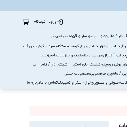
ورود | ثبت‌نام
ر دار / ماکروویو
اسپرسو ساز و قهوه ساز
اسپیکر
رخ خیاطی و ابزار خیاطی
چرخ گوشت
دستگاه سرد و گرم کردن آب
رایی آرکوپال
سرویس پلاستیک و ملزومات آشپزخانه
فر برقی رومیزی
فلاسک چای استیل . شیشه دار / کلمن آب
یی / ماشین ظرفشویی
محصولات چینی
کاسه
صوتی و تصویری
لوازم سفر و کمپینگ
تماس با ما
درباره ما
دک و ۵سال خدمات