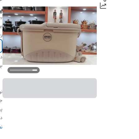
پ
22
بر
ر
دس
بر
ن
ج
پد
دا
ام
ن
قا