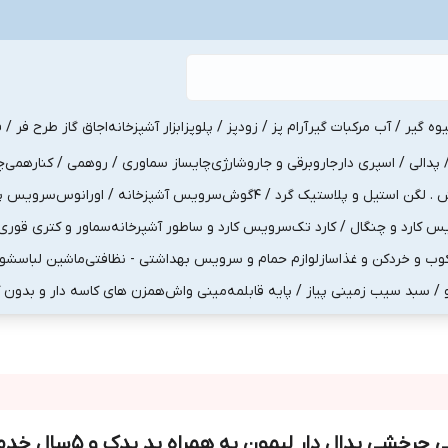
یوه گیر / آب مرکبات گیر
آرام پز / زودپز / پلوپز
ابزار آشپزخانه
اجاق گاز طرح فر / ف
پدالی / اسپری دار
جاروبرقی و جاروشارژی
چایساز سماوری / روهمی / کنارهمی
چ
لگن استیل و پلاستیک گرد / 4گوش
سرویس آشپزخانه / اورانوس
سرویس پذی
کارد و چنگال / کارد تک
سرویس کارد و ساطور آشپرخانه
سماور و کتری قوری
ب و خردکن و غذاساز
لوازم حمام و سرویس بهداشتی - نظافتی
ماشین لباسشو
و / سبد سیب زمینی پیاز / پایه قابلمه
مینی واش
همزن های کاسه دار و بدون 
تی چرخشی پدال دار لیمون به همراه پد ی