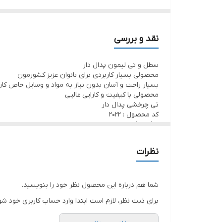
سری قابل تعویض است.
دارای
کاهش و افزایش طول
دارای سبد خشک کن استیل + پد میکروفایبر برای جذب بهت
نقد و بررسی
چرخش راحت و روان به خاطر تعبیه گیربکس داخل دی
سطل و تی لیمون پدال دار
قابل حمل
محصولی بسیار کاربردی برای بانوان عزیز کشورمون
خم شدن دسته تی برای تمیزکردن زیر مبل و میز
بسیار راحت و آسان بدون نیاز به مواد و وسایل خاص کار
محصولی با کیفیت و کارایی عالیی
دارای محل خروج آب و مخزن مواد شوینده
تی چرخشی پدال دار
قابلیت کوتاه و بلند شدن دسته
کد محصول : 2022
مشخصات
ابعاد
نظرات
طول: 53cm
عرض: 30cm
ارتفاع: 31.5
کمترین ارتفاع دسته تی: 95cm
شما هم درباره این محصول نظر خود را بنویسید.
بیشترین ارتفاع دسته تی: 130cm
برای ثبت نظر، لازم است ابتدا وارد حساب کاربری خود شو