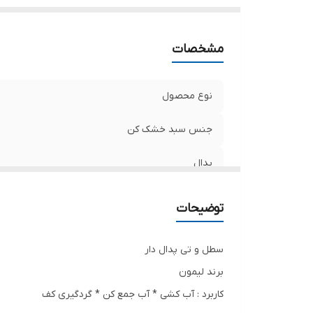
ج
بر
مشخصات
دا
نوع محصول
جنس سبد خشک کن
پدال
دارای چرخ
توضیحات
امکانات و قابلیت‌ها
سطل و تی پدال دار
جنس
برند لیمون
کاربرد : آب کشی * آب جمع کن * گردگیری کف
برند