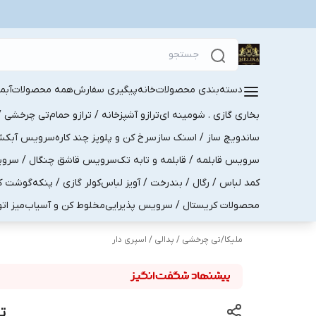
دسته‌بندی محصولات
خانه
پیگیری سفارش
همه محصولات
آبم
بخاری گازی . شومینه ای
ترازو آشپزخانه / ترازو حمام
تی چرخشی / 
ساندویچ ساز / اسنک ساز
سرخ کن و پلوپز چند کاره
سرویس آبکش . 
سرویس قابلمه / قابلمه و تابه تک
سرویس قاشق چنگال / سرویس 
کمد لباس / رگال / بندرخت / آویز لباس
کولر گازی / پنکه
گوشت کو
محصولات کریستال / سرویس پذیرایی
مخلوط کن و آسیاب
میز ات
ملیکا
/
تی چرخشی / پدالی / اسپری دار