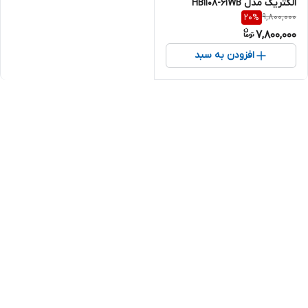
الکتریک مدل HB1108-61WB
9,800,000
20
%
7,800,000
افزودن به سبد