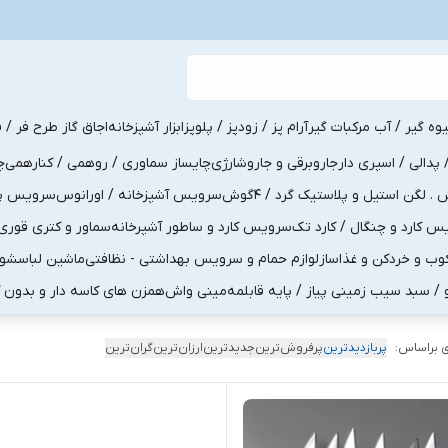
یوه گیر / آب مرکبات گیر
آرام پز / زودپز / پلوپز
ابزار آشپزخانه
اجاق گاز طرح فر / ف
پدالی / اسپری دار
جاروبرقی و جاروشارژی
چایساز سماوری / روهمی / کنارهمی
چ
لگن استیل و پلاستیک گرد / 4گوش
سرویس آشپزخانه / اورانوس
سرویس پذی
کارد و چنگال / کارد تک
سرویس کارد و ساطور آشپرخانه
سماور و کتری قوری
ب و خردکن و غذاساز
لوازم حمام و سرویس بهداشتی - نظافتی
ماشین لباسشو
و / سبد سیب زمینی پیاز / پایه قابلمه
مینی واش
همزن های کاسه دار و بدون 
 براساس:
پربازدیدترین
پرفروش‌ترین
جدیدترین
ارزان‌ترین
گران‌ترین