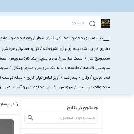
دسته‌بندی محصولات
خانه
پیگیری سفارش
همه محصولات
آبم
بخاری گازی . شومینه ای
ترازو آشپزخانه / ترازو حمام
تی چرخشی / 
ساندویچ ساز / اسنک ساز
سرخ کن و پلوپز چند کاره
سرویس آبکش . 
سرویس قابلمه / قابلمه و تابه تک
سرویس قاشق چنگال / سرویس 
کمد لباس / رگال / بندرخت / آویز لباس
کولر گازی / پنکه
گوشت کو
محصولات کریستال / سرویس پذیرایی
مخلوط کن و آسیاب
میز ات
مرتب‌سازی
جستجو در نتایج