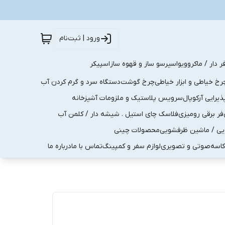
ورود | ثبت‌نام
ر دار / ماکروویو
اسپرسو ساز و قهوه ساز
اسپیکر
رخ خیاطی و ابزار خیاطی
چرخ گوشت
دستگاه سرد و گرم کردن آب
رایی آرکوپال
سرویس پلاستیک و ملزومات آشپزخانه
فر برقی رومیزی
فلاسک چای استیل . شیشه دار / کلمن آب
یی / ماشین ظرفشویی
محصولات چینی
کاسه
صوتی و تصویری
لوازم سفر و کمپینگ
تماس با ما
درباره ما