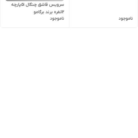
سرویس قاشق چنگال 51پارچه
12نفره برند برگامو
ناموجود
ناموجود