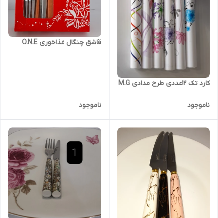
قاشق چنگال غذاخوری O.N.E
کارد تک ۱۲عددی طرح مدادی M.G
ناموجود
ناموجود