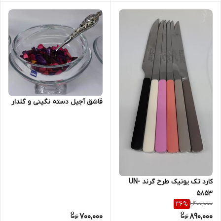
قاشق آجیل دسته نگینی و گلدار
کارد تک یونیک طرح گرند UN-
5853
1,400,000
36
%
700,000
890,000