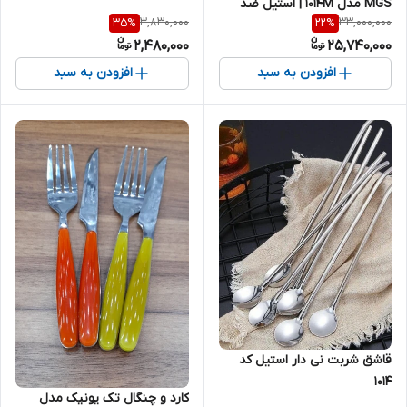
MGS مدل ۱۰۱۴M | استیل ضد
3,830,000
33,000,000
35
%
22
%
زنگ شیک و با دوام
2,480,000
25,740,000
افزودن به سبد
افزودن به سبد
قاشق شربت نی دار استیل کد
۱۰۱۴
کارد و چنگال تک یونیک مدل