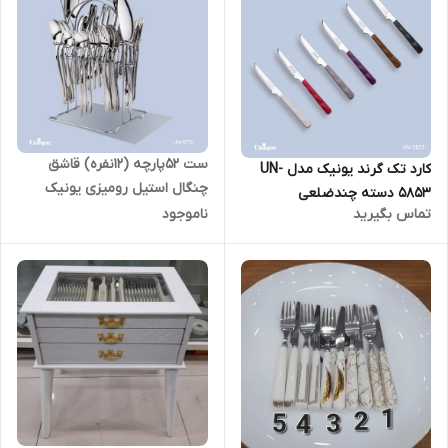
ست 52پارچه (12نفره) قاشق
کارد تک گرند یونیک مدل UN-
چنگال استیل رومیزی یونیک
5853 دسته چندضلعی
مدل UN-5711
تماس بگیرید
ناموجود