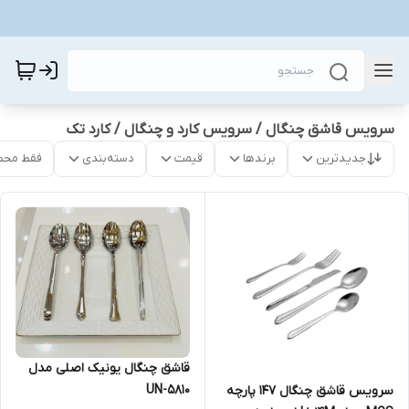
سرویس قاشق چنگال / سرویس کارد و چنگال / کارد تک
جدیدترین
برندها
قیمت
دسته‌بندی
فقط محص
قاشق چنگال یونیک اصلی مدل
UN-5810
سرویس قاشق چنگال ۱۴۷ پارچه