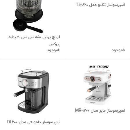
اسپرسوساز تکنو مدل Te-820
فرنچ پرس 850 سی.سی شیشه
پیرکس
ناموجود
ناموجود
اسپرسوساز مایر مدل MR-1700
اسپرسوساز دلمونتی مدل DL600