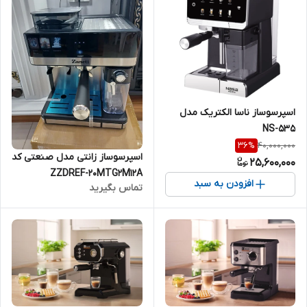
اسپرسوساز ناسا الکتریک مدل
NS-535
40,000,000
36
%
اسپرسوساز زانتی مدل صنعتی کد
25,600,000
ZZDREF-20MTG2M12A
افزودن به سبد
تماس بگیرید