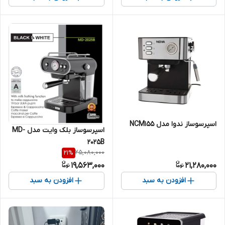
اسپرسوساز ندوا مدل NCM155
اسپرسوساز بلک وایت مدل MD-
2025B
25,080,000
21
%
19,563,000
21,280,000
افزودن به سبد
افزودن به سبد