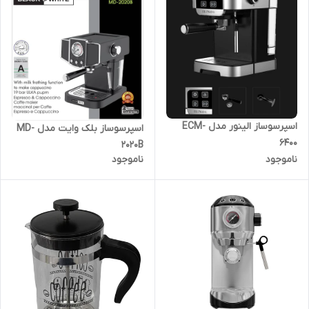
اسپرسوساز الینور مدل ECM-
اسپرسوساز بلک وایت مدل MD-
6400
2020B
ناموجود
ناموجود