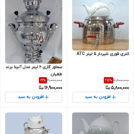
کتری قوری شیردار 5 لیتر ATC
سماور گازی 6 لیتر مدل آنیتا برند
طغیان
21,000,000
7,800,000
19
%
25
%
16,900,000
5,800,000
افزودن به سبد
افزودن به سبد