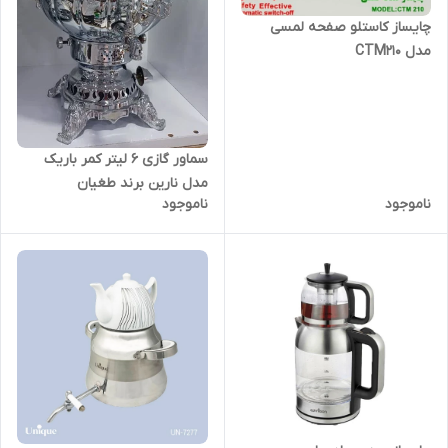
چایساز کاستلو صفحه لمسی
مدل CTM210
سماور گازی 6 لیتر کمر باریک
مدل نارین برند طغیان
ناموجود
ناموجود