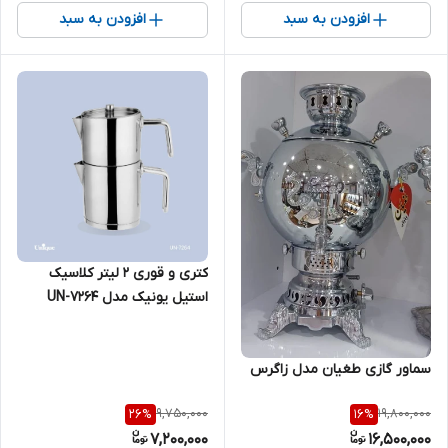
افزودن به سبد
افزودن به سبد
کتری و قوری 2 لیتر کلاسیک
استیل یونیک مدل UN-7264
سماور گازی طغیان مدل زاگرس
9,750,000
19,800,000
26
%
16
%
7,200,000
16,500,000