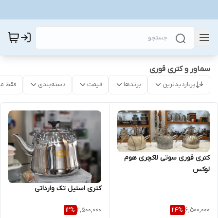
سماور و کتری قوری
پربازدیدترین
برندها
قیمت
دسته‌بندی
فقط م
کتری قوری سوتی لاکچری هوم
لوکس
کتری استیل تک وارداتی
2,500,000
6,500,000
12
%
24
%