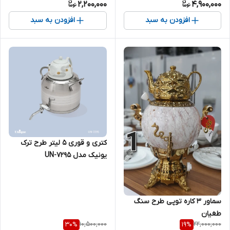
2,200,000
4,900,000
افزودن به سبد
افزودن به سبد
کتری و قوری 5 لیتر طرح ترک
یونیک مدل UN-7295
سماور ۳ کاره توپی طرح سنگ
طغیان
10,500,000
22,000,000
30
%
19
%