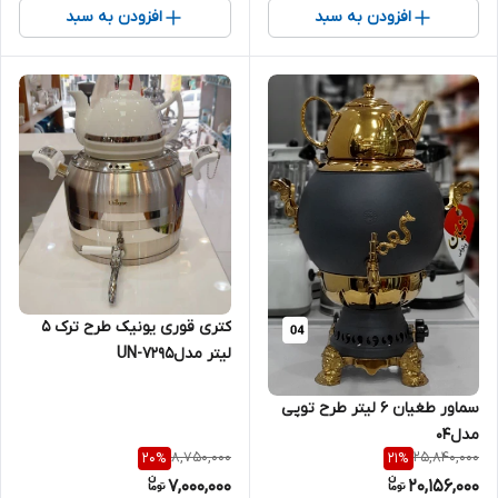
افزودن به سبد
افزودن به سبد
کتری قوری یونیک طرح ترک 5
لیتر مدلUN-7295
سماور طغیان ۶ لیتر طرح توپی
مدل04
8,750,000
25,840,000
20
%
21
%
7,000,000
20,156,000