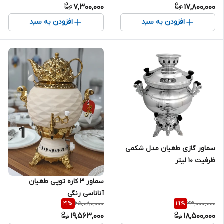
7,300,000
17,800,000
افزودن به سبد
افزودن به سبد
سماور گازی طغیان مدل شکمی
ظرفیت 10 لیتر
سماور ۳ کاره توپی طغیان
آناناسی رنگی
25,080,000
23,000,000
21
%
19
%
19,563,000
18,500,000