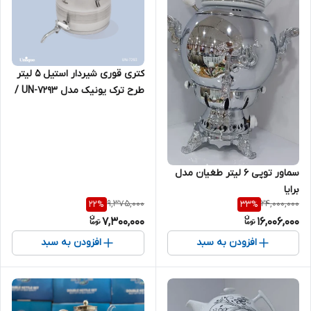
کتری قوری شیردار استیل 5 لیتر
طرح ترک یونیک مدل UN-7293 /
با دسته چوبی و دسته استیل
سماور توپی 6 لیتر طغیان مدل
برایا
9,375,000
24,000,000
22
%
33
%
7,300,000
16,006,000
افزودن به سبد
افزودن به سبد