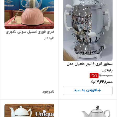
کتری قوری استیل سوتی لاکچری
طرحدار
سماور گازی 6 لیتر طغیان مدل
پلوتون
22,000,000
35
%
14,228,000
افزودن به سبد
ناموجود