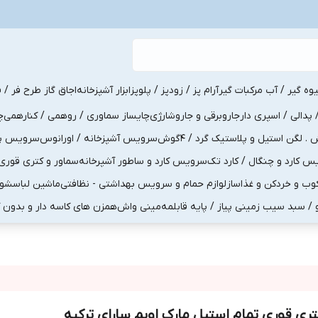
یوه گیر / آب مرکبات گیر
آرام پز / زودپز / پلوپز
ابزار آشپزخانه
اجاق گاز طرح فر / ف
پدالی / اسپری دار
جاروبرقی و جاروشارژی
چایساز سماوری / روهمی / کنارهمی
چ
لگن استیل و پلاستیک گرد / 4گوش
سرویس آشپزخانه / اورانوس
سرویس پذی
کارد و چنگال / کارد تک
سرویس کارد و ساطور آشپرخانه
سماور و کتری قوری
ب و خردکن و غذاساز
لوازم حمام و سرویس بهداشتی - نظافتی
ماشین لباسشو
و / سبد سیب زمینی پیاز / پایه قابلمه
مینی واش
همزن های کاسه دار و بدون 
تری قوری تمام استیل مارک اویم سارای ترکیه