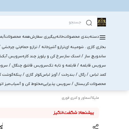
دسته‌بندی محصولات
خانه
پیگیری سفارش
همه محصولات
آبم
بخاری گازی . شومینه ای
ترازو آشپزخانه / ترازو حمام
تی چرخشی / 
ساندویچ ساز / اسنک ساز
سرخ کن و پلوپز چند کاره
سرویس آبکش . 
سرویس قابلمه / قابلمه و تابه تک
سرویس قاشق چنگال / سرویس 
کمد لباس / رگال / بندرخت / آویز لباس
کولر گازی / پنکه
گوشت کو
محصولات کریستال / سرویس پذیرایی
مخلوط کن و آسیاب
میز ات
ملیکا
/
سماور و کتری قوری
ک