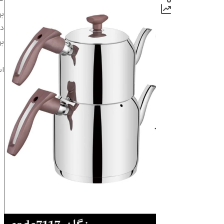
بر
دس
بر
ا