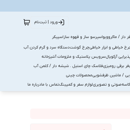
ورود | ثبت‌نام
ر دار / ماکروویو
اسپرسو ساز و قهوه ساز
اسپیکر
رخ خیاطی و ابزار خیاطی
چرخ گوشت
دستگاه سرد و گرم کردن آب
رایی آرکوپال
سرویس پلاستیک و ملزومات آشپزخانه
فر برقی رومیزی
فلاسک چای استیل . شیشه دار / کلمن آب
یی / ماشین ظرفشویی
محصولات چینی
کاسه
صوتی و تصویری
لوازم سفر و کمپینگ
تماس با ما
درباره ما