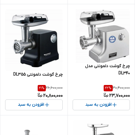
چرخ گوشت دلمونتی مدل
DL340
چرخ گوشت دلمونتی DL355
26,600,000
30,400,000
21
%
22
%
20,800,000
23,700,000
افزودن به سبد
افزودن به سبد