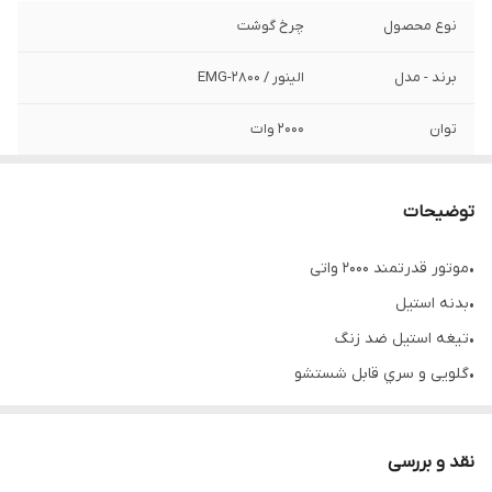
نوع محصول
چرخ گوشت
برند - مدل
الینور / EMG-2800
توان
2000 وات
فرکانس
50/60HZ
توضیحات
ولتاژ برق ورودی
220-240V
•
موتور قدرتمند 2000 واتی
قابلیت تنظیم
دارد - 2 سرعته
•
بدنه استیل
سرعت
•
تیغه استیل ضد زنگ
دور معکوس REV
دارد
•
گلویی و سري قابل شستشو
•
مجهز به 3 سایز تیغه خودتیز شونده
چراغ نشانگر
دارد
سري مخصوص سوسیس زن بدون لرزش
نقد و بررسی
نحوه‌عملکرد
فیزیکی