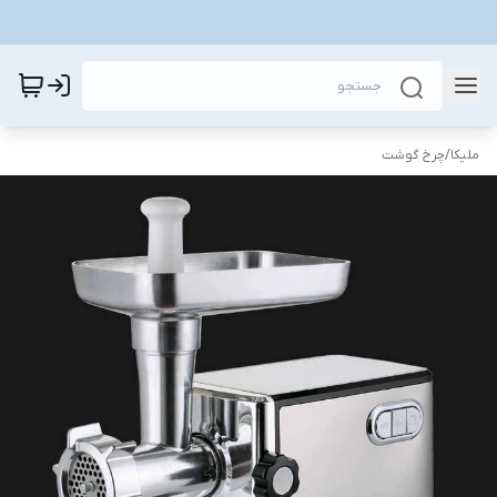
ملیکا
/
چرخ گوشت