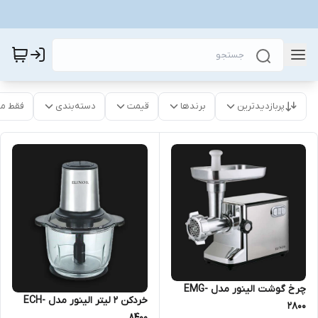
پربازدیدترین
برندها
قیمت
دسته‌بندی
فقط م
چرخ گوشت الینور مدل EMG-
خردکن 2 لیتر الینور مدل ECH-
2800
8400