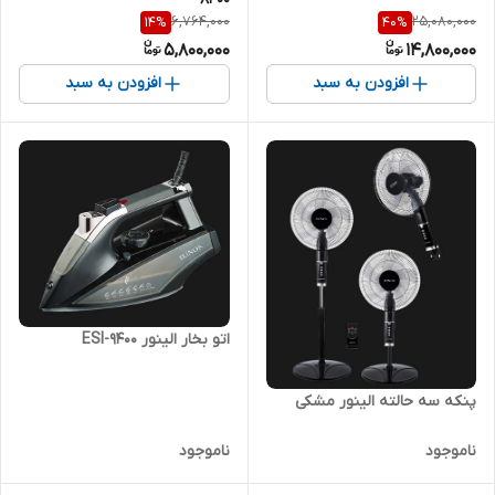
6,764,000
25,080,000
14
%
40
%
5,800,000
14,800,000
افزودن به سبد
افزودن به سبد
اتو بخار الینور ESI-9400
پنکه سه حالته الینور مشکی
ناموجود
ناموجود