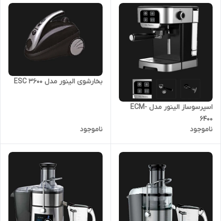
بخارشوی الینور مدل ESC 3600
اسپرسوساز الینور مدل ECM-
6400
ناموجود
ناموجود