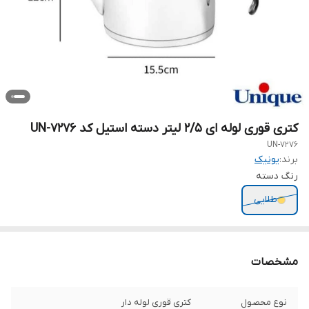
کتری قوری لوله ای 2/5 لیتر دسته استیل کد UN-7276
UN-7276
برند:
یونیک
رنگ دسته
طلایی
مشخصات
نوع محصول
کتری قوری لوله دار