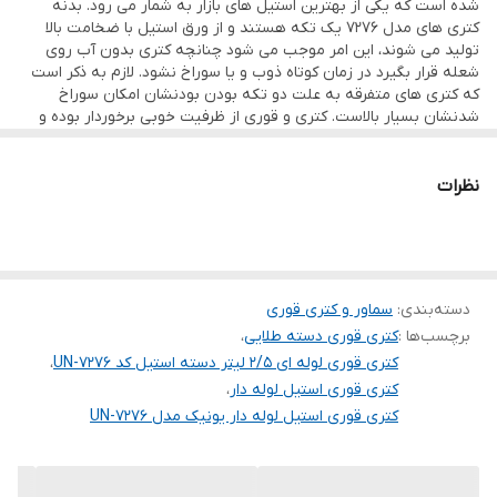
شده است که یکی از بهترین استیل های بازار به شمار می رود. بدنه
کتری های مدل 7276 یک تکه هستند و از ورق استیل با ضخامت بالا
تولید می شوند، این امر موجب می ‌شود چنانچه کتری بدون آب روی
شعله قرار بگیرد در زمان کوتاه ذوب و یا سوراخ نشود. لازم به ذکر است
که کتری های متفرقه به علت دو تکه بودن بودنشان امکان سوراخ
شدنشان بسیار بالاست. کتری و قوری از ظرفیت خوبی برخوردار بوده و
قوری دارای درب مخصوص به خود می باشد و کتری دارای شبکه فنردار
بوده که هنگام برداشتن قوری، شبکه بطور کامل بسته شده و مشابه
درب برای کتری عمل می کند. کتری قوری مدل 7297 دارای کیفیت ساخت
نظرات
بسیار بالایی می باشد، به طوریکه با کتری های برند خارجی قابل رقابت
است.
دسته‌بندی
:
سماور و کتری قوری
برچسب‌ها :
کتری قوری دسته طلایی
،
کتری قوری لوله ای ۲/۵ لیتر دسته استیل کد UN-7276
،
کتری قوری استیل لوله دار
،
کتری قوری استیل لوله دار یونیک مدل UN-7276