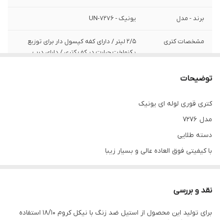
برند - مدل
یونیک - UN-7276
مشخصات کتری
۲/۵ لیتر / دارای کفه کپسول دار برای توزیع
یکنواخت حرارت در کف کتری / دارای درب
جداگانه / تهیه شده از استیل ضد زنگ
توضیحات
مشخصات قوری
۱ لیتر / تهیه شده از استیل ضد زنگ
کتری قوری لوله ای یونیک
مدل 7276
دسته طلایی
با کیفیتی فوق العاده عالی و بسیار زیبا
کتری : 2/5 لیتر / دارای کفه کپسول دار برای توزیع یکنواخت حرارت در
کف کتری / تهیه شده از استیل ضد زنگ / دارای درب جداگانه
نقد و بررسی
قوری : 1 لیتر / تهیه شده از استیل ضد زنگ
برای تولید این محصول از استیل ضد زنگ با نیکل کروم 18/10 استفاده
جنس دسته از استیل ضد زنگ با رنگ طلایی می باشد