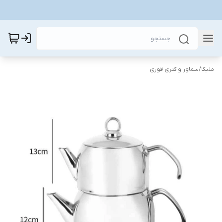
ملیکا
/
سماور و کتری قوری