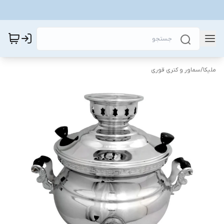
ملیکا
/
سماور و کتری قوری