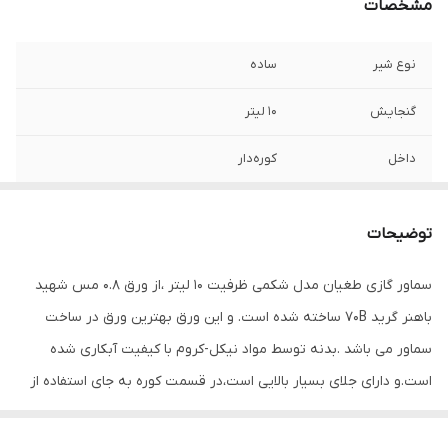
مشخصات
نوع شیر
ساده
گنجایش
10 لیتر
داخل
کوره‌دار
جنس دسته
باکالیت
توضیحات
جنس بدنه
برنج
سماور گازی طغیان مدل شکمی ظرفیت 10 لیتر ،از ورق 0.8 مس شهید
پوشش بدنه
نیکل-کروم
باهنر گرید 70B ساخته شده است. و این ورق بهترین ورق در ساخت
سماور می باشد .بدنه توسط مواد نیکل-کروم با کیفیت آبکاری شده
است.و دارای جلای بسیار بالایی است،در قسمت کوره به جای استفاده از
شبکه آهنی از شبکه چدن استفاده شده است .شبکه چدنی دارای دو
ویژگی ممتاز می باشد اولا حرات را در مدت زمان بسیار بیشتری در خود