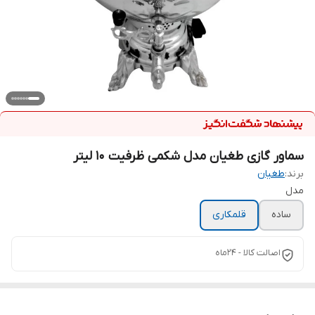
سماور گازی طغیان مدل شکمی ظرفیت 10 لیتر
برند:
طغیان
مدل
ساده
قلمکاری
اصالت کالا - ۲۴ماه