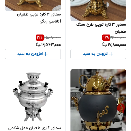
سماور ۳ کاره توپی طغیان
آناناسی رنگی
سماور ۳ کاره توپی طرح سنگ
طغیان
25,080,000
22,000,000
21
%
19
%
19,563,000
17,800,000
افزودن به سبد
افزودن به سبد
سماور گازی طغیان مدل شکمی