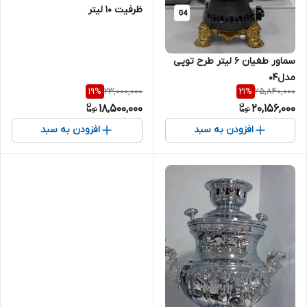
ظرفیت 10 لیتر
سماور طغیان ۶ لیتر طرح توپی
مدل04
23,000,000
25,840,000
19
%
21
%
18,500,000
20,156,000
افزودن به سبد
افزودن به سبد