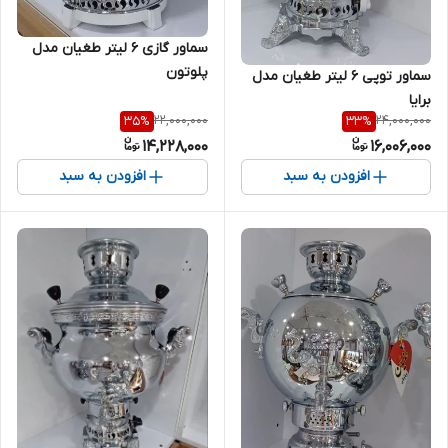
سماور گازی 6 لیتر طغیان مدل
پلوتون
سماور توپی 6 لیتر طغیان مدل
برایا
22,000,000
24,000,000
35
%
33
%
14,228,000
16,006,000
افزودن به سبد
افزودن به سبد