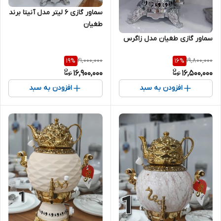
سماور گازی 6 لیتر مدل آنیتا برند
طغیان
سماور گازی طغیان مدل زاگرس
21,000,000
19,800,000
19
%
16
%
16,900,000
16,500,000
افزودن به سبد
افزودن به سبد