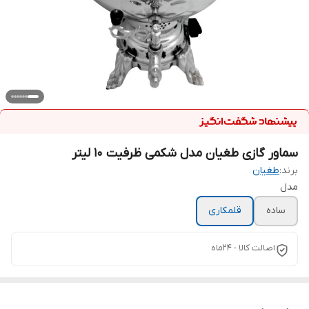
سماور گازی طغیان مدل شکمی ظرفیت 10 لیتر
برند:
طغیان
مدل
ساده
قلمکاری
اصالت کالا - ۲۴ماه