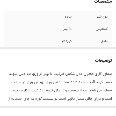
مشخصات
نوع شیر
ساده
گنجایش
10 لیتر
داخل
کوره‌دار
جنس دسته
باکالیت
توضیحات
جنس بدنه
برنج
سماور گازی طغیان مدل شکمی ظرفیت 10 لیتر ،از ورق 0.8 مس شهید
پوشش بدنه
نیکل-کروم
باهنر گرید 70B ساخته شده است. و این ورق بهترین ورق در ساخت
سماور می باشد .بدنه توسط مواد نیکل-کروم با کیفیت آبکاری شده
است.و دارای جلای بسیار بالایی است،در قسمت کوره به جای استفاده از
شبکه آهنی از شبکه چدن استفاده شده است .شبکه چدنی دارای دو
ویژگی ممتاز می باشد اولا حرات را در مدت زمان بسیار بیشتری در خود