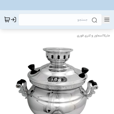
ملیکا
/
سماور و کتری قوری