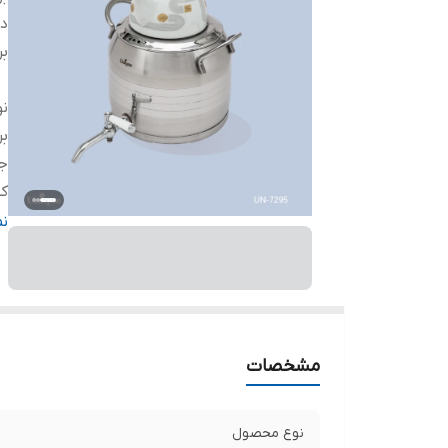
دس
بر
ن
بر
ج
ک
سا
ن
ج
ج
مشخصات
نوع محصول