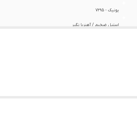
یونیک - 7295
استیل ضخیم / آهنربا نگیر
فوق‌العاده‌عالی
۵لیتر
چینی/ ۱لیتر / دارای صافی
چدن