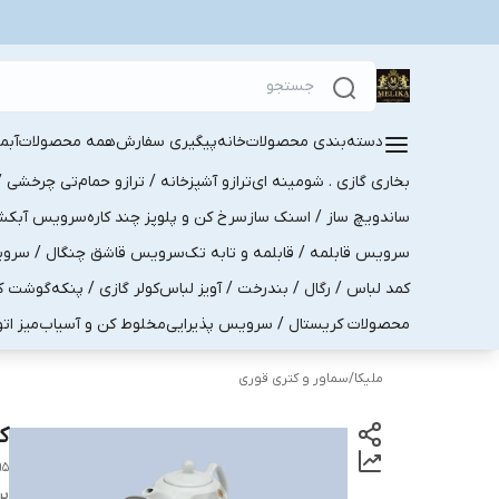
دسته‌بندی محصولات
خانه
پیگیری سفارش
همه محصولات
آبم
بخاری گازی . شومینه ای
ترازو آشپزخانه / ترازو حمام
تی چرخشی / 
ساندویچ ساز / اسنک ساز
سرخ کن و پلوپز چند کاره
سرویس آبکش . 
سرویس قابلمه / قابلمه و تابه تک
سرویس قاشق چنگال / سرویس 
کمد لباس / رگال / بندرخت / آویز لباس
کولر گازی / پنکه
گوشت کو
محصولات کریستال / سرویس پذیرایی
مخلوط کن و آسیاب
میز ات
ملیکا
/
سماور و کتری قوری
کتری
95
بر