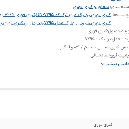
ته‌بندی
:
سماور و کتری قوری
چسب‌ها :
کتری قوری یونیک طرح ترک کد UN-7295
،
کتری قوری ۷۲۹۵ یونیک
کتری قوری شیردار یونیک مدل ۷۲۹۵
،
جدیدترین کتری قوری ی
وع محصول
:
کتری قوری
ند - مدل
:
یونیک - 7295
نس کتری
:
استیل ضخیم / آهنربا نگیر
یفیت
:
فوق‌العاده‌عالی
یز کتری
:
۵لیتر
مایش بیشتر
نس و سایز قوری
:
چینی/ ۱لیتر / دارای صافی
نس کفه
:
چدن
کتری قوری