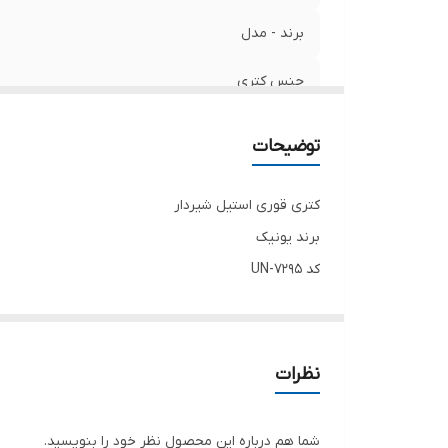
برند - مدل
جنس کتری
کیفیت
توضیحات
سایز کتری
کتری قوری استیل شیردار
جنس و سایز قوری
برند یونیک
کد UN-7295
جنس کفه
کیفیت فوق العاده عالی زیبا و جدید
کف کتری چدن
بدنه کتری استیل ضد زنگ/ ضخیم
نظرات
سایز 5لیتر
قوری چینی
شما هم درباره این محصول نظر خود را بنویسید.