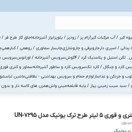
یوه گیر / آب مرکبات گیر
آرام پز / زودپز / پلوپز
ابزار آشپزخانه
اجاق گاز طرح فر / ف
پدالی / اسپری دار
جاروبرقی و جاروشارژی
چایساز سماوری / روهمی / کنارهمی
چ
لگن استیل و پلاستیک گرد / 4گوش
سرویس آشپزخانه / اورانوس
سرویس پذی
کارد و چنگال / کارد تک
سرویس کارد و ساطور آشپرخانه
سماور و کتری قوری
ب و خردکن و غذاساز
لوازم حمام و سرویس بهداشتی - نظافتی
ماشین لباسشو
و / سبد سیب زمینی پیاز / پایه قابلمه
مینی واش
همزن های کاسه دار و بدون 
 و قوری 5 لیتر طرح ترک یونیک مدل UN-7295
UN-72
ند:
یونیک