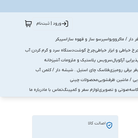
ورود | ثبت‌نام
ر دار / ماکروویو
اسپرسو ساز و قهوه ساز
اسپیکر
رخ خیاطی و ابزار خیاطی
چرخ گوشت
دستگاه سرد و گرم کردن آب
رایی آرکوپال
سرویس پلاستیک و ملزومات آشپزخانه
فر برقی رومیزی
فلاسک چای استیل . شیشه دار / کلمن آب
یی / ماشین ظرفشویی
محصولات چینی
کاسه
صوتی و تصویری
لوازم سفر و کمپینگ
تماس با ما
درباره ما
اصالت کالا