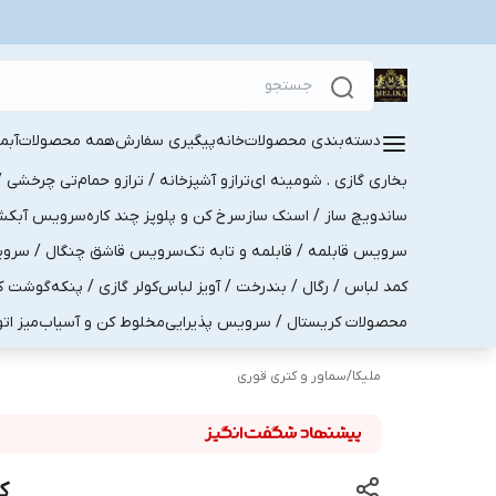
دسته‌بندی محصولات
خانه
پیگیری سفارش
همه محصولات
آبم
بخاری گازی . شومینه ای
ترازو آشپزخانه / ترازو حمام
تی چرخشی / 
ساندویچ ساز / اسنک ساز
سرخ کن و پلوپز چند کاره
سرویس آبکش . 
سرویس قابلمه / قابلمه و تابه تک
سرویس قاشق چنگال / سرویس 
کمد لباس / رگال / بندرخت / آویز لباس
کولر گازی / پنکه
گوشت کو
محصولات کریستال / سرویس پذیرایی
مخلوط کن و آسیاب
میز ات
ملیکا
/
سماور و کتری قوری
کت