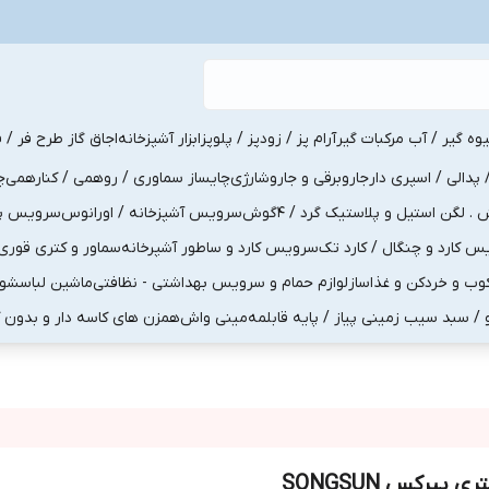
یوه گیر / آب مرکبات گیر
آرام پز / زودپز / پلوپز
ابزار آشپزخانه
اجاق گاز طرح فر / ف
پدالی / اسپری دار
جاروبرقی و جاروشارژی
چایساز سماوری / روهمی / کنارهمی
چ
لگن استیل و پلاستیک گرد / 4گوش
سرویس آشپزخانه / اورانوس
سرویس پذی
کارد و چنگال / کارد تک
سرویس کارد و ساطور آشپرخانه
سماور و کتری قوری
ب و خردکن و غذاساز
لوازم حمام و سرویس بهداشتی - نظافتی
ماشین لباسشو
و / سبد سیب زمینی پیاز / پایه قابلمه
مینی واش
همزن های کاسه دار و بدون 
ری پیرکس SONGSUN