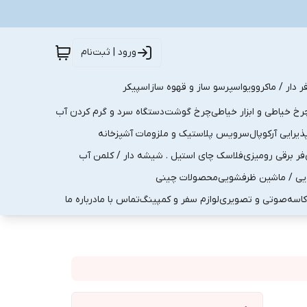
ورود | ثبت‌نام
ر دار / ماکروویو
اسپرسو ساز و قهوه ساز
اسپیکر
رخ خیاطی و ابزار خیاطی
چرخ گوشت
دستگاه سرد و گرم کردن آب
رایی آرکوپال
سرویس پلاستیک و ملزومات آشپزخانه
فر برقی رومیزی
فلاسک چای استیل . شیشه دار / کلمن آب
یی / ماشین ظرفشویی
محصولات چینی
کاسه
صوتی و تصویری
لوازم سفر و کمپینگ
تماس با ما
درباره ما