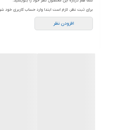
شما هم درباره این محصول نظر خود را بنویسید.
کتری قوری پیرکس : کتری 2لیتر
برای ثبت نظر، لازم است ابتدا وارد حساب کاربری خود شو
قوری 0.6لیتر
افزودن نظر
دارای صافی
کیفیت فوق العاده عالی
شعله مستقیم
هنگام ارسال به طور کامل بررسی میشود.