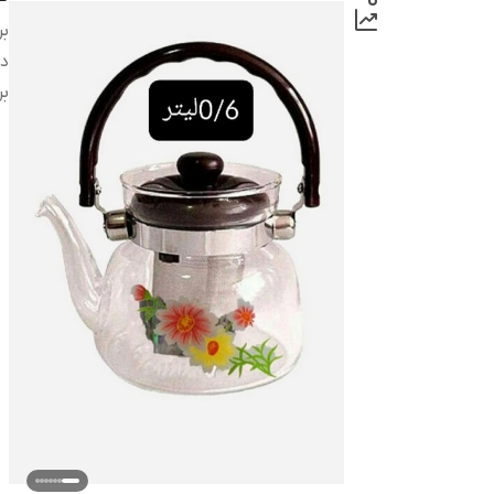
بر
دس
بر