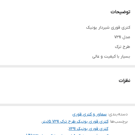
جنس دسته
2 دسته - باکالیت نسوز
توضیحات
جنس و سایز قوری
چینی - 1 لیتر
کتری قوری شیردار یونیک
مدل 7291
طرح ترک
بسیار با کیفیت و عالی
ورق ضخیم
کف چدن
نظرات
درب استیل
قوری چینی . 1لیتر
دسته‌بندی
:
سماور و کتری قوری
برچسب‌ها :
کتری قوری یونیک طرح ترک 7291 5لیتر
،
کتری قوری یونیک 7291
،