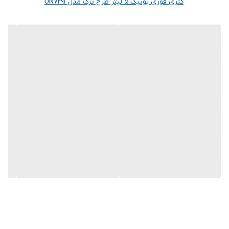
کتری قوری یونیک 5 لیتر طرح ترک مدل UN7291