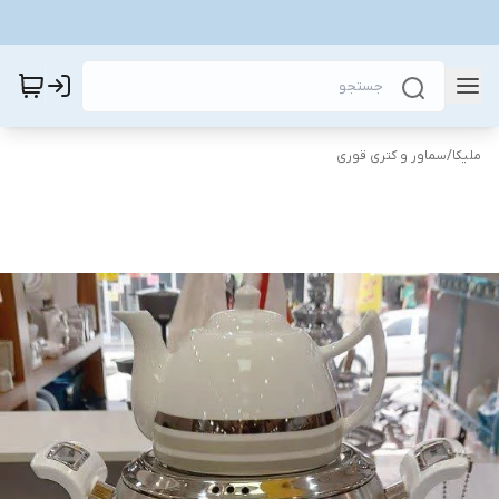
ملیکا
/
سماور و کتری قوری