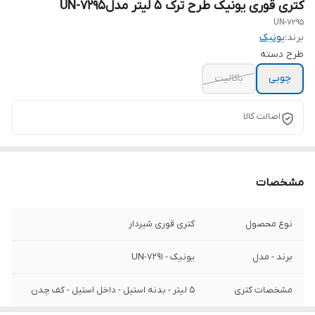
کتری قوری یونیک طرح ترک 5 لیتر مدلUN-7295
UN-7295
برند:
یونیک
طرح دسته
چوبی
باکالیت
اصالت کالا
مشخصات
نوع محصول
کتری قوری شیردار
برند - مدل
یونیک - UN-7291
مشخصات کتری
5 لیتر - بدنه استیل - داخل استیل - کف چدن