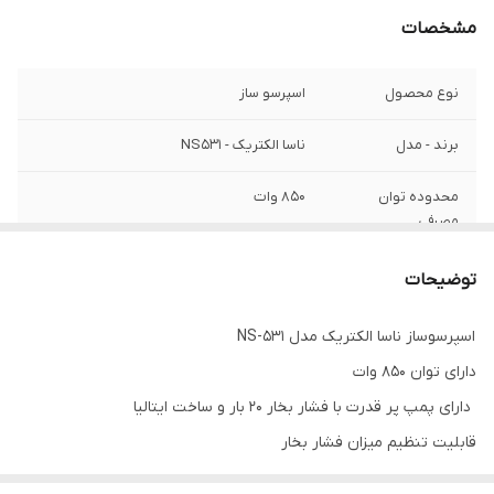
مشخصات
نوع محصول
اسپرسو ساز
برند - مدل
ناسا الکتریک - NS531
محدوده توان
۸۵۰ وات
مصرفی
ولتاژ برق ورودی
۲۲۰-240V
توضیحات
المنت
✅️
اسپرسوساز ناسا الکتریک مدل NS-531
دارای توان 850 وات
فرکانس
50hz
دارای پمپ پر قدرت با فشار بخار 20 بار و ساخت ایتالیا
قابلیت گرم
✅️
قابلیت تنظیم میزان فشار بخار
نگهدارنده
دارای سینی چکه‌گیر با نشانگر سطح آب