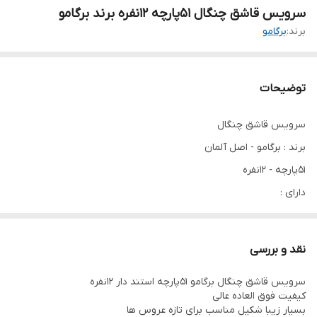
سرویس قاشق چنگال 51پارچه 12نفره برند برگامو
برند:
برگامو
توضیحات
سرویس قاشق چنگال
برند : برگامو - اصل آلمان
51پارچه - 12نفره
دارای :
12عدد قاشق
12عدد چنگال
نقد و بررسی
6عدد قاشق مربا خوری
سرویس قاشق چنگال برگامو 51پارچه استند دار 12نفره
6عدد چنگال کوچک
کیفیت فوق العاده عالی
6عدد قاشق شربت
بسیار زیبا شکیل مناسب برای تازه عروس ها