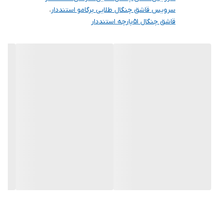
سرویس قاشق چنگال طلایی برگامو استنددار
،
قاشق چنگال 51پارچه استنددار