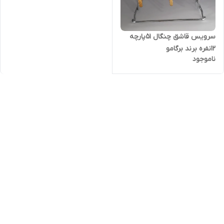
سرویس قاشق چنگال 51پارچه
12نفره برند برگامو
ناموجود