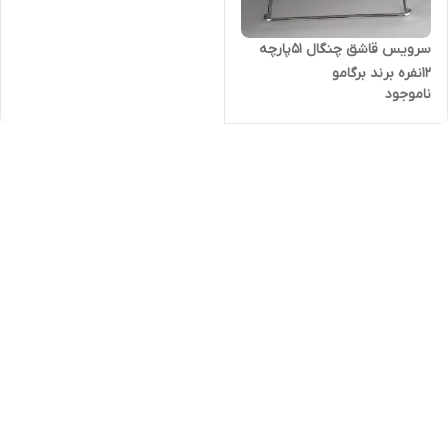
سرویس قاشق چنگال 51پارچه
12نفره برند برگامو
ناموجود