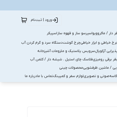
ورود | ثبت‌نام
ر دار / ماکروویو
اسپرسو ساز و قهوه ساز
اسپیکر
رخ خیاطی و ابزار خیاطی
چرخ گوشت
دستگاه سرد و گرم کردن آب
رایی آرکوپال
سرویس پلاستیک و ملزومات آشپزخانه
فر برقی رومیزی
فلاسک چای استیل . شیشه دار / کلمن آب
یی / ماشین ظرفشویی
محصولات چینی
کاسه
صوتی و تصویری
لوازم سفر و کمپینگ
تماس با ما
درباره ما