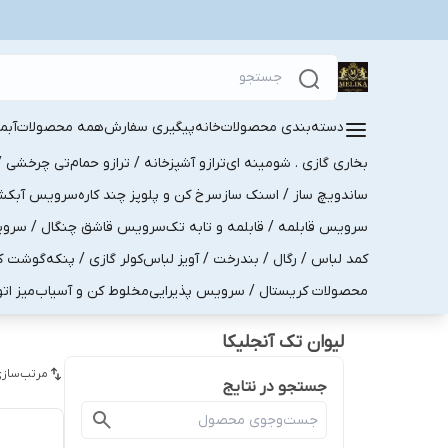
دسته‌بندی محصولات
خانه
پیگیری سفارش
همه محصولات
آبم
بخاری گازی . شومینه ای
ترازو آشپزخانه / ترازو حمام
تی چرخشی / 
ساندویچ ساز / اسنک ساز
سرخ کن و پلوپز چند کاره
سرویس آبکش . 
سرویس قابلمه / قابلمه و تابه تک
سرویس قاشق چنگال / سرویس 
کمد لباس / رگال / بندرخت / آویز لباس
کولر گازی / پنکه
گوشت کو
محصولات کریستال / سرویس پذیرایی
مخلوط کن و آسیاب
میز ات
لیوان تک آنجلیکا
مرتب‌سازی
جستجو در نتایج