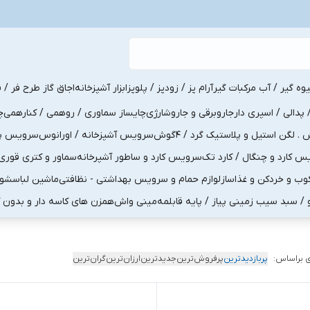
یوه گیر / آب مرکبات گیر
آرام پز / زودپز / پلوپز
ابزار آشپزخانه
اجاق گاز طرح فر / ف
پدالی / اسپری دار
جاروبرقی و جاروشارژی
چایساز سماوری / روهمی / کنارهمی
چ
لگن استیل و پلاستیک گرد / 4گوش
سرویس آشپزخانه / اورانوس
سرویس پذی
کارد و چنگال / کارد تک
سرویس کارد و ساطور آشپرخانه
سماور و کتری قوری
ب و خردکن و غذاساز
لوازم حمام و سرویس بهداشتی - نظافتی
ماشین لباسشو
و / سبد سیب زمینی پیاز / پایه قابلمه
مینی واش
همزن های کاسه دار و بدون 
 براساس:
پربازدیدترین
پرفروش‌ترین
جدیدترین
ارزان‌ترین
گران‌ترین