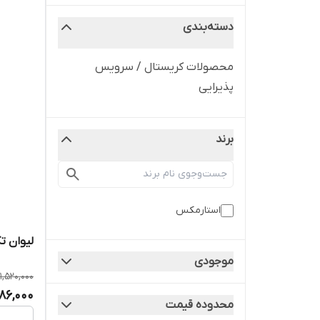
دسته‌بندی
محصولات کریستال / سرویس
پذیرایی
برند
استارمکس
لیوان ت
موجودی
1,520,000
,186,000
محدوده قیمت