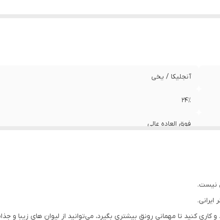
آنجلیکا / یخی
۲۴٪
فوق العاده عالی
۶ عدد / ۱دست
لیوان شربت خوری / بلند
ل نیست.
استارمکس
ایرانی.
 و کاری کنید تا مهمانی رونق بیشتری بگیرد، می‌توانید از لیوان های زیبا و جذ