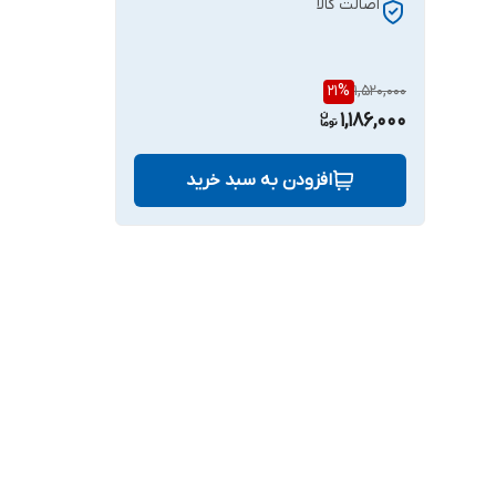
اصالت کالا
21
%
1,520,000
1,186,000
افزودن به سبد خرید