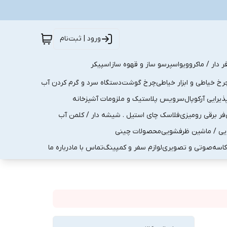
ورود | ثبت‌نام
ر دار / ماکروویو
اسپرسو ساز و قهوه ساز
اسپیکر
رخ خیاطی و ابزار خیاطی
چرخ گوشت
دستگاه سرد و گرم کردن آب
رایی آرکوپال
سرویس پلاستیک و ملزومات آشپزخانه
فر برقی رومیزی
فلاسک چای استیل . شیشه دار / کلمن آب
یی / ماشین ظرفشویی
محصولات چینی
کاسه
صوتی و تصویری
لوازم سفر و کمپینگ
تماس با ما
درباره ما