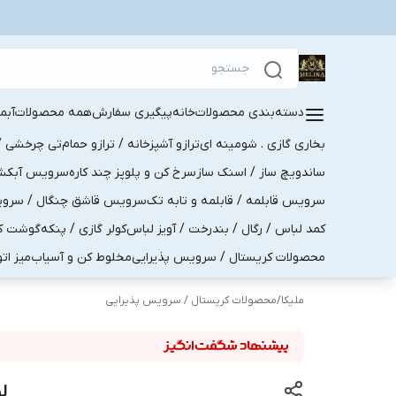
دسته‌بندی محصولات
خانه
پیگیری سفارش
همه محصولات
آبم
بخاری گازی . شومینه ای
ترازو آشپزخانه / ترازو حمام
تی چرخشی / 
ساندویچ ساز / اسنک ساز
سرخ کن و پلوپز چند کاره
سرویس آبکش . 
سرویس قابلمه / قابلمه و تابه تک
سرویس قاشق چنگال / سرویس 
کمد لباس / رگال / بندرخت / آویز لباس
کولر گازی / پنکه
گوشت کو
محصولات کریستال / سرویس پذیرایی
مخلوط کن و آسیاب
میز ات
ملیکا
/
محصولات کریستال / سرویس پذیرایی
ل