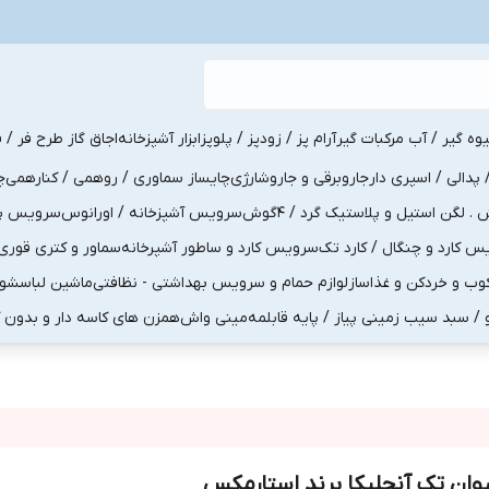
یوه گیر / آب مرکبات گیر
آرام پز / زودپز / پلوپز
ابزار آشپزخانه
اجاق گاز طرح فر / ف
پدالی / اسپری دار
جاروبرقی و جاروشارژی
چایساز سماوری / روهمی / کنارهمی
چ
لگن استیل و پلاستیک گرد / 4گوش
سرویس آشپزخانه / اورانوس
سرویس پذی
کارد و چنگال / کارد تک
سرویس کارد و ساطور آشپرخانه
سماور و کتری قوری
ب و خردکن و غذاساز
لوازم حمام و سرویس بهداشتی - نظافتی
ماشین لباسشو
و / سبد سیب زمینی پیاز / پایه قابلمه
مینی واش
همزن های کاسه دار و بدون 
یوان تک آنجلیکا برند استارمکس