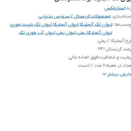
ند:
استارمکس
ته‌بندی
:
محصولات کریستال / سرویس پذیرایی
چسب‌ها :
لیوان تک آنجلیکا
،
لیوان آنجلیکا
،
لیوان تک شربت خوری
،
لیوان آنجلیکا یخی
،
لیوان یخی
،
لیوان آب خوری تک
رح
:
آنجلیکا / یخی
صد کریستال
:
۲۴٪
یفیت و شفافیت
:
فوق العاده عالی
داد در جعبه
:
۶ عدد / ۱دست
وع محصول
:
لیوان شربت خوری / بلند
مایش بیشتر
ند
:
استارمکس