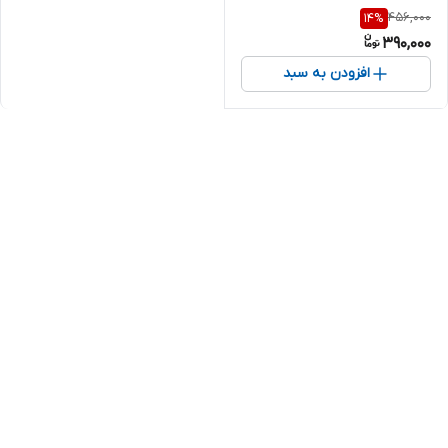
456,000
14
%
390,000
افزودن به سبد