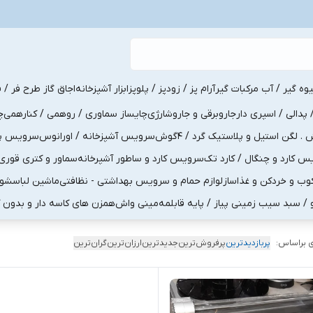
یوه گیر / آب مرکبات گیر
آرام پز / زودپز / پلوپز
ابزار آشپزخانه
اجاق گاز طرح فر / ف
پدالی / اسپری دار
جاروبرقی و جاروشارژی
چایساز سماوری / روهمی / کنارهمی
چ
لگن استیل و پلاستیک گرد / 4گوش
سرویس آشپزخانه / اورانوس
سرویس پذی
کارد و چنگال / کارد تک
سرویس کارد و ساطور آشپرخانه
سماور و کتری قوری
ب و خردکن و غذاساز
لوازم حمام و سرویس بهداشتی - نظافتی
ماشین لباسشو
و / سبد سیب زمینی پیاز / پایه قابلمه
مینی واش
همزن های کاسه دار و بدون 
 براساس:
پربازدیدترین
پرفروش‌ترین
جدیدترین
ارزان‌ترین
گران‌ترین