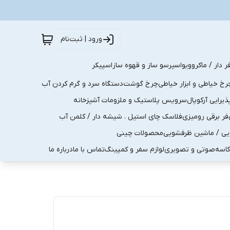
ورود | ثبت‌نام
ر دار / ماکروویو
اسپرسو ساز و قهوه ساز
اسپیکر
رخ خیاطی و ابزار خیاطی
چرخ گوشت
دستگاه سرد و گرم کردن آب
رایی آرکوپال
سرویس پلاستیک و ملزومات آشپزخانه
فر برقی رومیزی
فلاسک چای استیل . شیشه دار / کلمن آب
یی / ماشین ظرفشویی
محصولات چینی
کاسه
صوتی و تصویری
لوازم سفر و کمپینگ
تماس با ما
درباره ما