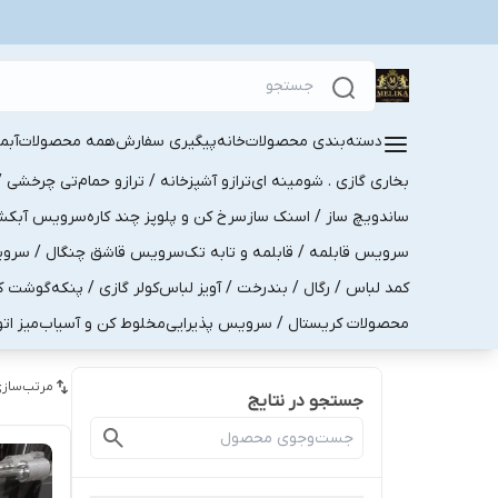
دسته‌بندی محصولات
خانه
پیگیری سفارش
همه محصولات
آبم
بخاری گازی . شومینه ای
ترازو آشپزخانه / ترازو حمام
تی چرخشی / 
ساندویچ ساز / اسنک ساز
سرخ کن و پلوپز چند کاره
سرویس آبکش . 
سرویس قابلمه / قابلمه و تابه تک
سرویس قاشق چنگال / سرویس 
کمد لباس / رگال / بندرخت / آویز لباس
کولر گازی / پنکه
گوشت کو
محصولات کریستال / سرویس پذیرایی
مخلوط کن و آسیاب
میز ات
مرتب‌سازی
جستجو در نتایج