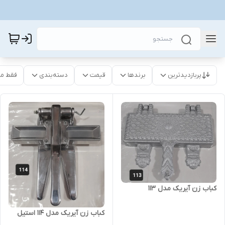
پربازدیدترین
برندها
قیمت
دسته‌بندی
فقط م
کباب زن آیریک مدل 113
کباب زن آیریک مدل 114 استیل