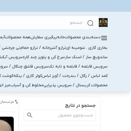
دسته‌بندی محصولات
خانه
پیگیری سفارش
همه محصولات
آبم
بخاری گازی . شومینه ای
ترازو آشپزخانه / ترازو حمام
تی چرخشی / 
ساندویچ ساز / اسنک ساز
سرخ کن و پلوپز چند کاره
سرویس آبکش . 
سرویس قابلمه / قابلمه و تابه تک
سرویس قاشق چنگال / سرویس 
کمد لباس / رگال / بندرخت / آویز لباس
کولر گازی / پنکه
گوشت کو
محصولات کریستال / سرویس پذیرایی
مخلوط کن و آسیاب
میز ات
مرتب‌سازی
جستجو در نتایج