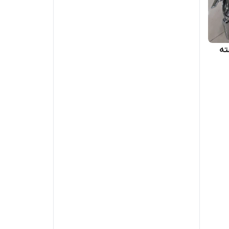
 دسته