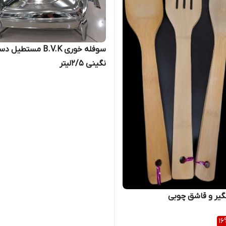
سوفله خوری B.V.K مستطیل
نگینی ۲/۵لیتر
یر و قاشق چوبی
16