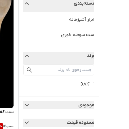
دسته‌بندی
ابزار آشپزخانه
ست سوفله خوری
برند
B.V.K
موجودی
ست کفگ
محدوده قیمت
%
120,000