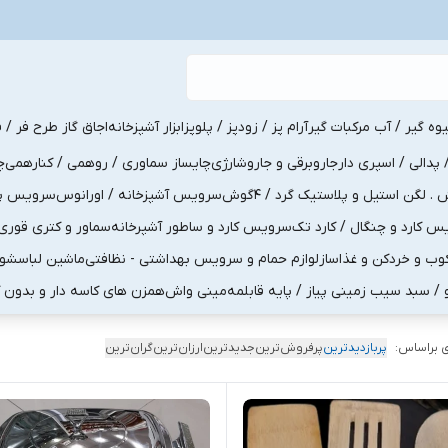
یوه گیر / آب مرکبات گیر
آرام پز / زودپز / پلوپز
ابزار آشپزخانه
اجاق گاز طرح فر / ف
پدالی / اسپری دار
جاروبرقی و جاروشارژی
چایساز سماوری / روهمی / کنارهمی
چ
لگن استیل و پلاستیک گرد / 4گوش
سرویس آشپزخانه / اورانوس
سرویس پذی
کارد و چنگال / کارد تک
سرویس کارد و ساطور آشپرخانه
سماور و کتری قوری
ب و خردکن و غذاساز
لوازم حمام و سرویس بهداشتی - نظافتی
ماشین لباسشو
و / سبد سیب زمینی پیاز / پایه قابلمه
مینی واش
همزن های کاسه دار و بدون 
 براساس:
پربازدیدترین
پرفروش‌ترین
جدیدترین
ارزان‌ترین
گران‌ترین