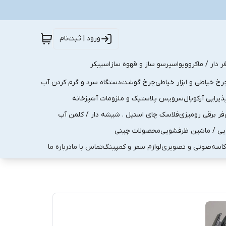
ورود | ثبت‌نام
ر دار / ماکروویو
اسپرسو ساز و قهوه ساز
اسپیکر
رخ خیاطی و ابزار خیاطی
چرخ گوشت
دستگاه سرد و گرم کردن آب
رایی آرکوپال
سرویس پلاستیک و ملزومات آشپزخانه
فر برقی رومیزی
فلاسک چای استیل . شیشه دار / کلمن آب
یی / ماشین ظرفشویی
محصولات چینی
کاسه
صوتی و تصویری
لوازم سفر و کمپینگ
تماس با ما
درباره ما