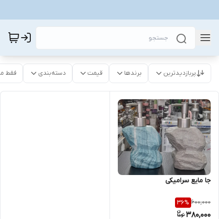
پربازدیدترین
برندها
قیمت
دسته‌بندی
فقط م
جا مایع سرامیکی
600,000
36
%
380,000