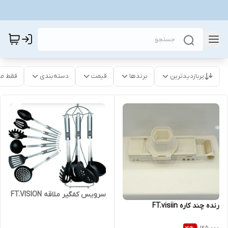
پربازدیدترین
برندها
قیمت
دسته‌بندی
فقط م
سرویس کفگیر ملاقه FT.VISION
رنده چند کاره FT.visiin