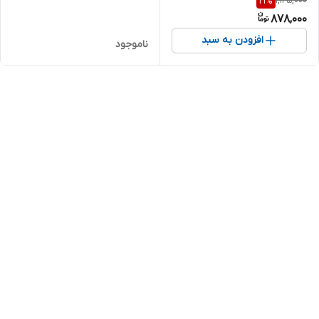
1,125,000
21
%
878,000
افزودن به سبد
ناموجود