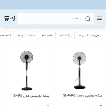
جدیدترین
برندها
قیمت
دسته‌بندی
فقط محص
پنکه تولیپس مدل SF-404R
پنکه تولیپس مدل SF-401